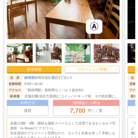
基本情報
ロケーション情報
大阪府
大阪市中央区日本橋2-1-22 上野ビル地下1階
住 所
住 
24時間
営業時間
営業
大阪メトロ堺筋線『日本橋駅』徒歩5分／大阪メトロ千日前線
アクセス
アク
『日本橋駅』徒歩6分／近鉄奈良線『近鉄日本橋駅』徒歩6分
周辺コインパーキング複数あり
駐車場
駐車
利用方法
1時間あたり料金
2,444
貸切
円～／室
「黒門カルチャーファクトリー」は、大阪・日本橋にある秘密基地の
鋳物
ような世界観が魅力のコスプレ向けレンタル撮影スタジオです。
デザ
難波・日本橋から徒歩圏内というアクセスの良さを持ちながら、地下
敢え
へ足を踏み入れると、地上とは切り離された非日常空間が広がりま
味わ