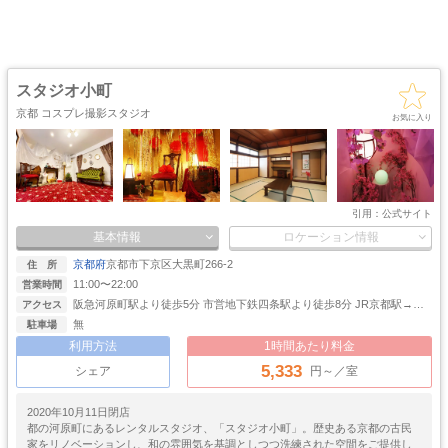
猫足・バスタブ
廃墟・工場跡
・バルコニー
・ステージ
大正ロマン
牢獄・牢屋
和室・古民家
ヴィンテージ風
・昭和レトロ
カフェ
オフィス
病院・保健室
教室・学校
・レストラン
・社長室
スタジオ小町
キッチン
サイバー・SF
水撮影
クロマキー撮影
京都 コスプレ撮影スタジオ
スタジオ
・近未来
お気に入り
コンクリ
自然光
海・ビーチ・川
スチームパンク
打ちっぱなし
プロジェクター
カラーパック
スモーク撮影
野外ロケ
撮影
引用：
公式サイト
基本情報
ロケーション情報
京都府
京都市下京区大黒町266-2
住 所
11:00〜22:00
営業時間
阪急河原町駅より徒歩5分 市営地下鉄四条駅より徒歩8分 JR京都駅→京
アクセス
都市営地下鉄烏丸線 四条駅(国際会館行)3分
無
駐車場
利用方法
1時間あたり料金
5,333
シェア
円～／室
2020年10月11日閉店
都の河原町にあるレンタルスタジオ、「スタジオ小町」。歴史ある京都の古民
家をリノベーションし、和の雰囲気を基調としつつ洗練された空間をご提供し