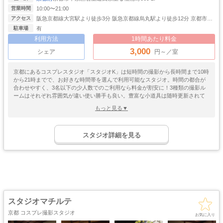
10:00〜21:00
営業時間
阪急京都線大宮駅より徒歩3分 阪急京都線烏丸駅より徒歩12分 京都市営
アクセス
地下鉄烏丸線四条駅より徒歩14分、東西線二条城前駅より徒歩14分 JR
有
駐車場
嵯峨野線二条駅より徒歩19分 JR京都駅からタクシーで約10分
利用方法
1時間あたり料金
3,000
シェア
円～／室
京都にあるコスプレスタジオ「スタジオK」は短時間の撮影から長時間まで10時
から21時までで、お好きな時間帯を選んで利用可能なスタジオ。時間の都合が
合わせやすく、3名以下の少人数でのご利用なら料金が割安に！3種類の撮影ル
ームはそれぞれ雰囲気が違い使い勝手も良い。豊富な小道具は随時更新されて
いくので公式ＨＰをチェックしてみてください！他にもレッドカーペットをご
もっと見る▼
用意していますので雰囲気替えにご利用ください。背景スタンドと黒背景布も
ありお持ちになった布を利用もできますよ！他にも障子パーティションは、畳
ゴージャス
ゴスロリ
中世
ホリゾント
と一緒にご利用になると、和風感が高まります。白カッポクや黒パーティショ
・優雅
・ゴシック
・クラシック
スタジオ詳細を見る
ンでライティングをお楽しみください。阪急京都線「大宮」駅より徒歩3分、
吹き抜け
洋館
姫系・メルヘン
庭・ガーデン
「烏丸」駅より徒歩12分、アクセスばっちりなコスプレスタジオ「スタジオK」
・螺旋階段
ハウススタジオ
ロリータ
・庭園
を是非ご利用ください！
屋上
アイドル
猫足・バスタブ
廃墟・工場跡
・バルコニー
・ステージ
大正ロマン
牢獄・牢屋
和室・古民家
ヴィンテージ風
・昭和レトロ
カフェ
オフィス
病院・保健室
教室・学校
・レストラン
・社長室
スタジオマチルテ
キッチン
サイバー・SF
水撮影
クロマキー撮影
京都 コスプレ撮影スタジオ
スタジオ
・近未来
お気に入り