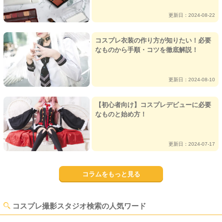
更新日：2024-08-22
コスプレ衣装の作り方が知りたい！必要
なものから手順・コツを徹底解説！
更新日：2024-08-10
【初心者向け】コスプレデビューに必要
なものと始め方！
更新日：2024-07-17
コラムをもっと見る
コスプレ撮影スタジオ検索の人気ワード