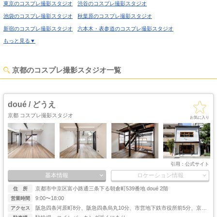
東京のコスプレ撮影スタジオ
渋谷のコスプレ撮影スタジオ
池袋のコスプレ撮影スタジオ
秋葉原のコスプレ撮影スタジオ
新宿のコスプレ撮影スタジオ
六本木・表参道のコスプレ撮影スタジオ
もっと見る▼
喜多見のコスプレ撮影スタジオ
経堂のコスプレ撮影スタジオ
高円寺のコスプレ撮影スタジオ
荻窪のコスプレ撮影スタジオ
西東京のコスプレ撮影スタジオ
高田馬場のコスプレ撮影スタジオ
京都のコスプレ撮影スタジオ一覧
上野のコスプレ撮影スタジオ
錦糸町のコスプレ撮影スタジオ
日暮里のコスプレ撮影スタジオ
日本橋のコスプレ撮影スタジオ
doué / どうえ
飯田橋のコスプレ撮影スタジオ
北千住のコスプレ撮影スタジオ
京都 コスプレ撮影スタジオ
世田谷のコスプレ撮影スタジオ
田園調布のコスプレ撮影スタジオ
お気に入り
蒲田のコスプレ撮影スタジオ
葛西のコスプレ撮影スタジオ
小岩のコスプレ撮影スタジオ
新木場のコスプレ撮影スタジオ
大阪のコスプレ撮影スタジオ
難波のコスプレ撮影スタジオ
引用：
公式サイト
梅田のコスプレ撮影スタジオ
西中島のコスプレ撮影スタジオ
基本情報
ロケーション情報
堺のコスプレ撮影スタジオ
福岡のコスプレ撮影スタジオ
京都市中京区富小路通三条下る朝倉町539番地 doué 2階
住 所
神奈川のコスプレ撮影スタジオ
横浜のコスプレ撮影スタジオ
9:00〜18:00
営業時間
川崎のコスプレ撮影スタジオ
相模原のコスプレ撮影スタジオ
阪急四条河原町8分、阪急四条烏丸10分、市営地下鉄市役所前5分、京阪
アクセス
三条8分