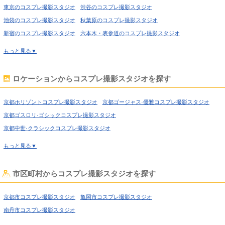
東京のコスプレ撮影スタジオ
渋谷のコスプレ撮影スタジオ
池袋のコスプレ撮影スタジオ
秋葉原のコスプレ撮影スタジオ
新宿のコスプレ撮影スタジオ
六本木・表参道のコスプレ撮影スタジオ
喜多見のコスプレ撮影スタジオ
経堂のコスプレ撮影スタジオ
もっと見る▼
高円寺のコスプレ撮影スタジオ
荻窪のコスプレ撮影スタジオ
西東京のコスプレ撮影スタジオ
高田馬場のコスプレ撮影スタジオ
ロケーションからコスプレ撮影スタジオを探す
上野のコスプレ撮影スタジオ
錦糸町のコスプレ撮影スタジオ
日暮里のコスプレ撮影スタジオ
日本橋のコスプレ撮影スタジオ
京都ホリゾントコスプレ撮影スタジオ
京都ゴージャス·優雅コスプレ撮影スタジオ
飯田橋のコスプレ撮影スタジオ
北千住のコスプレ撮影スタジオ
京都ゴスロリ·ゴシックコスプレ撮影スタジオ
世田谷のコスプレ撮影スタジオ
田園調布のコスプレ撮影スタジオ
京都中世·クラシックコスプレ撮影スタジオ
蒲田のコスプレ撮影スタジオ
葛西のコスプレ撮影スタジオ
京都吹抜け·螺旋階段コスプレ撮影スタジオ
もっと見る▼
小岩のコスプレ撮影スタジオ
新木場のコスプレ撮影スタジオ
京都洋館·ハウススタジオコスプレ撮影スタジオ
大阪のコスプレ撮影スタジオ
難波のコスプレ撮影スタジオ
京都姫系·メルヘン·ロリータコスプレ撮影スタジオ
市区町村からコスプレ撮影スタジオを探す
梅田のコスプレ撮影スタジオ
西中島のコスプレ撮影スタジオ
京都庭·ガーデン·庭園コスプレ撮影スタジオ
堺のコスプレ撮影スタジオ
福岡のコスプレ撮影スタジオ
京都猫足·バスタブコスプレ撮影スタジオ
京都市コスプレ撮影スタジオ
亀岡市コスプレ撮影スタジオ
神奈川のコスプレ撮影スタジオ
横浜のコスプレ撮影スタジオ
京都屋上·バルコニーコスプレ撮影スタジオ
京都廃墟·工場跡コスプレ撮影スタジオ
南丹市コスプレ撮影スタジオ
川崎のコスプレ撮影スタジオ
相模原のコスプレ撮影スタジオ
京都牢獄·牢屋コスプレ撮影スタジオ