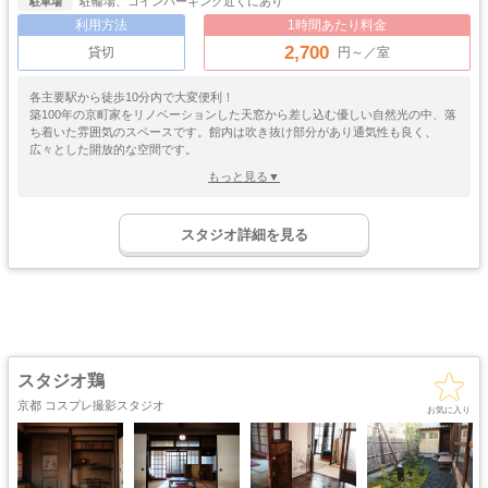
鎌倉のコスプレ撮影スタジオ
埼玉のコスプレ撮影スタジオ
駐輪場、コインパーキング近くにあり
駐車場
利用方法
1時間あたり料金
川口のコスプレ撮影スタジオ
千葉のコスプレ撮影スタジオ
2,700
貸切
円～／室
愛知のコスプレ撮影スタジオ
名古屋のコスプレ撮影スタジオ
長野のコスプレ撮影スタジオ
北海道のコスプレ撮影スタジオ
各主要駅から徒歩10分内で大変便利！
築100年の京町家をリノベーションした天窓から差し込む優しい自然光の中、落
札幌のコスプレ撮影スタジオ
石川のコスプレ撮影スタジオ
ち着いた雰囲気のスペースです。館内は吹き抜け部分があり通気性も良く、
静岡のコスプレ撮影スタジオ
新潟のコスプレ撮影スタジオ
広々とした開放的な空間です。
栃木のコスプレ撮影スタジオ
兵庫のコスプレ撮影スタジオ
もっと見る▼
吹き抜けとの間にはロールカーテンを設置しており、プライベート空間として
神戸のコスプレ撮影スタジオ
岡山のコスプレ撮影スタジオ
もアパレル製品の撮影、ヨガや絵画教室などの各種教室、会議やセミナー、講
ゴージャス
ゴスロリ
中世
ホリゾント
習会、限定ショップやギャラリーなどにも利用可能です。
・優雅
・ゴシック
・クラシック
広島のコスプレ撮影スタジオ
和歌山のコスプレ撮影スタジオ
スタジオ詳細を見る
予約当日はレジカウンターよりスタッフがご案内いたします。
吹き抜け
洋館
姫系・メルヘン
庭・ガーデン
※月曜日は定休日になります
佐賀のコスプレ撮影スタジオ
京都のコスプレ撮影スタジオ
・螺旋階段
ハウススタジオ
ロリータ
・庭園
屋上
アイドル
群馬のコスプレ撮影スタジオ
滋賀のコスプレ撮影スタジオ
猫足・バスタブ
廃墟・工場跡
・バルコニー
・ステージ
長崎のコスプレ撮影スタジオ
沖縄のコスプレ撮影スタジオ
大正ロマン
牢獄・牢屋
和室・古民家
ヴィンテージ風
・昭和レトロ
奈良のコスプレ撮影スタジオ
茨城のコスプレ撮影スタジオ
カフェ
オフィス
病院・保健室
教室・学校
青森のコスプレ撮影スタジオ
秋田のコスプレ撮影スタジオ
・レストラン
・社長室
スタジオ鶏
キッチン
サイバー・SF
福島のコスプレ撮影スタジオ
宮城のコスプレ撮影スタジオ
水撮影
クロマキー撮影
京都 コスプレ撮影スタジオ
スタジオ
・近未来
お気に入り
岐阜のコスプレ撮影スタジオ
福井のコスプレ撮影スタジオ
コンクリ
自然光
海・ビーチ・川
スチームパンク
打ちっぱなし
山梨のコスプレ撮影スタジオ
熊本のコスプレ撮影スタジオ
プロジェクター
カラーパック
スモーク撮影
野外ロケ
宮崎のコスプレ撮影スタジオ
鹿児島のコスプレ撮影スタジオ
撮影