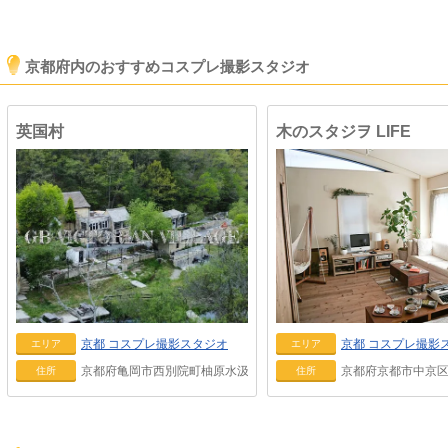
京都府内のおすすめコスプレ撮影スタジオ
英国村
木のスタジヲ LIFE
京都
コスプレ撮影スタジオ
京都
コスプレ撮影
エリア
エリア
京都府亀岡市西別院町柚原水汲12
京都府京都市中京区
住所
住所