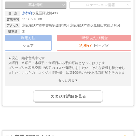
基本情報
ロケーション情報
京都府
伏見区阿波橋433
住 所
11:00〜18:00
営業時間
京阪電鉄本線中書島駅徒歩10分 京阪電鉄本線伏見桃山駅徒歩10分
アクセス
無
駐車場
利用方法
1時間あたり料金
2,857
シェア
円～／室
★現在、縮小営業中です
火曜日・水曜日・木曜日・金曜日のみ予約可能となっております
ゴリッゴリの和風空間で名刀のコスや鬼狩りをしたい！そんな皆様お待たせし
ました！こちらの「スタジオ 阿波橋」は築100年の歴史ある京町屋をそのまま
コスプレ撮影スタジオとして貸し出しているハウススタジオで、雰囲気抜群の
もっと見る▼
世界観！2階建て＆地下の3階層で構成された撮影空間はどこも趣があってロケ
ーションとして極上！しかもただの和室にとどまらず、普通とは変わったオシ
ゴージャス
ゴスロリ
中世
ホリゾント
ャンティーな和室があるのが「スタジオ 阿波橋」の魅力！赤壁に黒畳というコ
・優雅
・ゴシック
・クラシック
スタジオ詳細を見る
ントラストが効いた特殊和室は妖艶でカッコいい世界観を演出できますし、通
吹き抜け
洋館
姫系・メルヘン
庭・ガーデン
常の和室も着物を掛けて色彩鮮やかなロケーションにカスタマイズ可能！和室
・螺旋階段
ハウススタジオ
ロリータ
・庭園
だけでも豪華なのに地下室や台所、自然光の入る廊下など、ハウススタジオな
屋上
アイドル
らではの多彩なロケーションで、様々なシチュエーション撮影ができちゃいま
猫足・バスタブ
廃墟・工場跡
・バルコニー
・ステージ
すよ♪「中書島駅」「伏見桃山駅」からそれぞれ徒歩10分程度と駅からも来やす
大正ロマン
い撮影スタジオとなっているので、同じ作品でのコスプレ併せなどにぜひ活用
牢獄・牢屋
和室・古民家
ヴィンテージ風
・昭和レトロ
してみてくださいね！
カフェ
オフィス
病院・保健室
教室・学校
・レストラン
・社長室