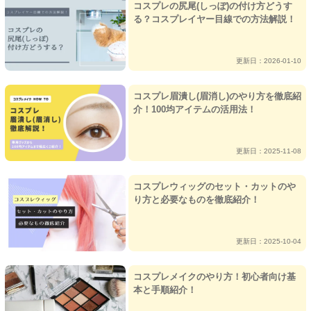
コスプレの尻尾(しっぽ)の付け方どうす
る？コスプレイヤー目線での方法解説！
更新日：2026-01-10
コスプレ眉潰し(眉消し)のやり方を徹底紹
介！100均アイテムの活用法！
更新日：2025-11-08
コスプレウィッグのセット・カットのや
り方と必要なものを徹底紹介！
更新日：2025-10-04
コスプレメイクのやり方！初心者向け基
本と手順紹介！