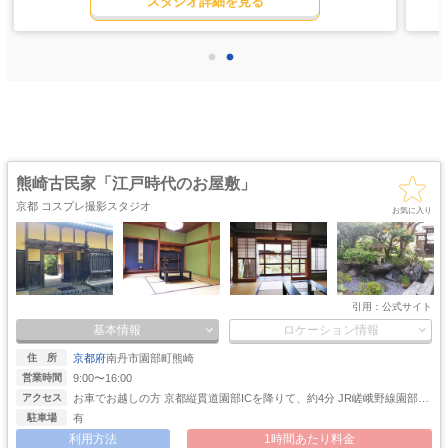
スタジオ詳細を見る
吹き抜け
洋館
姫系・メルヘン
庭・ガーデン
吹
屋根付きのBBQ専用スペースやバレル式サウナも併設されており、レ
ても
・螺旋階段
ハウススタジオ
ロリータ
・庭園
・
ジャーとしても十二分に楽しめる上、通常のスタジオでは撮影できな
いシーン撮影をお楽しみいただけます。
オー
屋上
アイドル
猫足・バスタブ
廃墟・工場跡
猫足
・バルコニー
・ステージ
2名からのご利用ですが、最大9名まで宿泊でき、グループでの撮影合
さ」
宿や作品制作にもおすすめです。
大正ロマン
牢獄・牢屋
和室・古民家
ヴィンテージ風
牢
チェックインからチェックアウトまで施設をフルに活用でき、1日1組
・昭和レトロ
広い
限定という事もあるので、宿泊施設ながら他のお客様の事を気にせず
ひと
カフェ
オフィス
病院・保健室
教室・学校
作品や思い出作りに没入できますよ。
可能
・レストラン
・社長室
・レ
入室・チェックインは完全セルフシステムで、他人との接触もなくプ
キッチン
サイバー・SF
ライベート空間を確保。
水撮影
クロマキー撮影
MV
スタジオ
・近未来
播但線「寺前駅」から徒歩3分、姫路から車で約40分とアクセスも良
観を
熊崎古民家「江戸時代のお屋敷」
コンクリ
好です。
自然光
海・ビーチ・川
スチームパンク
打ちっぱなし
静かな山里の古民家で、ゆったりと流れる時間の中、非日常の世界観
各所
京都 コスプレ撮影スタジオ
お気に入り
を存分に満喫ください。
プロジェクター
カラーパック
スモーク撮影
野外ロケ
カラ
撮影
良い
ます
撮影
出し
引用：
公式サイト
周囲
基本情報
ロケーション情報
また
京都府
南丹市園部町熊崎
住 所
備え
9:00〜16:00
営業時間
スタ
お車でお越しの方 京都縦貫道園部ICを降りて、約4分 JR嵯峨野線園部駅
アクセス
から、約13分 京都駅から電車でお越しの方 JR嵯峨野線(山陰本線)「京都
有
駐車場
火曜
駅」から乗車、最寄駅「園部駅」下車。快速電車で約37分です。 JR「園
利用方法
1時間あたり料金
わせ
部駅」からタクシーで約13分。 合計距離：約3.8km、目安金額：約1,300