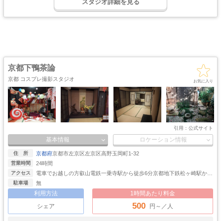
スタジオ詳細を見る
スも地下鉄東西線小野駅徒歩6分と行きやすく嬉しい。コスプレスタジオ「コト
吹き抜け
洋館
姫系・メルヘン
庭・ガーデン
空間 ESPスタジオ」が気になる人は公式HPから詳細を確認してくださいね！
・螺旋階段
ハウススタジオ
ロリータ
・庭園
屋上
アイドル
猫足・バスタブ
廃墟・工場跡
・バルコニー
・ステージ
大正ロマン
牢獄・牢屋
和室・古民家
ヴィンテージ風
・昭和レトロ
カフェ
オフィス
病院・保健室
教室・学校
・レストラン
・社長室
京都下鴨茶論
キッチン
サイバー・SF
水撮影
クロマキー撮影
京都 コスプレ撮影スタジオ
スタジオ
・近未来
お気に入り
コンクリ
自然光
海・ビーチ・川
スチームパンク
打ちっぱなし
プロジェクター
カラーパック
スモーク撮影
野外ロケ
撮影
引用：
公式サイト
基本情報
ロケーション情報
京都府
京都市左京区左京区高野玉岡町1-32
住 所
24時間
営業時間
電車でお越しの方叡山電鉄一乗寺駅から徒歩6分京都地下鉄松ヶ崎駅から
アクセス
徒歩19分京阪出町柳駅から徒歩25分バスでお越しの方京都バス停留所
無
駐車場
「高野玉岡町」京都市障害者スポーツセンター前から徒歩１分京都市営
利用方法
1時間あたり料金
バス停留所「高野」から徒歩７分お車でお越しの方京都駅から京都下鴨
500
茶論までは大体22分
シェア
円～／人