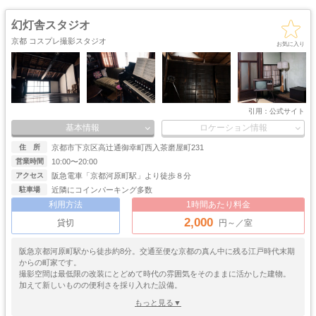
カフェ
オフィス
病院・保健室
教室・学校
・レストラン
・社長室
幻灯舎スタジオ
キッチン
サイバー・SF
水撮影
クロマキー撮影
京都 コスプレ撮影スタジオ
スタジオ
・近未来
お気に入り
コンクリ
自然光
海・ビーチ・川
スチームパンク
打ちっぱなし
プロジェクター
カラーパック
スモーク撮影
野外ロケ
撮影
引用：
公式サイト
基本情報
ロケーション情報
京都市下京区高辻通御幸町西入茶磨屋町231
住 所
10:00〜20:00
営業時間
阪急電車「京都河原町駅」より徒歩８分
アクセス
近隣にコインパーキング多数
駐車場
利用方法
1時間あたり料金
2,000
貸切
円～／室
阪急京都河原町駅から徒歩約8分。交通至便な京都の真ん中に残る江戸時代末期
からの町家です。
撮影空間は最低限の改装にとどめて時代の雰囲気をそのままに活かした建物。
加えて新しいものの便利さを採り入れた設備。
和室は複数あり床から天井まで古い木の魅力がいっぱい。そして和室だけでは
もっと見る▼
なく、レトロな洋風内装の空間には安楽椅子やカウチ、足踏みオルガンも備え