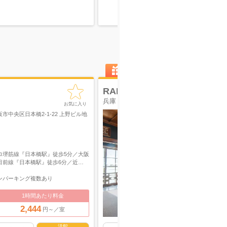
スチール・ムービー、個人・商用どの形のご利
コスコンキャッシュバック対象
RADOHRE神河(ラドーレかみ
兵庫 コスプレ撮影スタジオ
お気に入り
市中央区日本橋2-1-22 上野ビル地
ロ堺筋線『日本橋駅』徒歩5分／大阪
日前線『日本橋駅』徒歩6分／近鉄奈
鉄日本橋駅』徒歩6分
ンパーキング複数あり
1時間あたり料金
2,444
円～／室
洋館