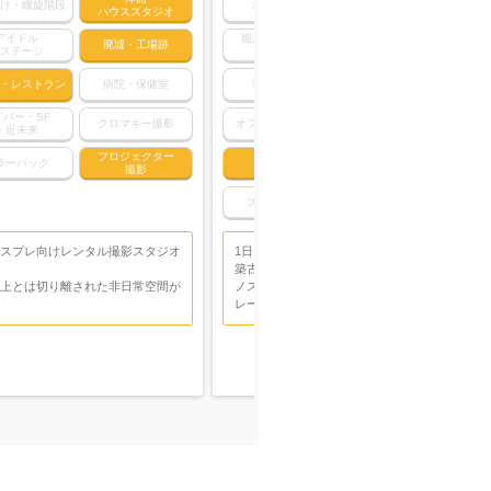
け
・螺旋階段
ホリゾント
ゴージャス
・優雅
ゴ
ハウススタジオ
アイドル
姫系・メルヘン
庭・ガーデン
廃墟・工場跡
ステージ
ロリータ
・庭園
大正ロマン
・レストラン
病院・保健室
牢獄・牢屋
・昭和レトロ
イバー・SF
クロマキー撮影
オフィス
・社長室
教室・学校
・近未来
プロジェクター
ラーパック
自然光
海・ビーチ・川
撮影
スモーク撮影
野外ロケ
スプレ向けレンタル撮影スタジオ
1日1組限定・1棟貸切の古民家で宿泊しながら
築古の日本家屋を丁寧にリメイクした館内は、
上とは切り離された非日常空間が
ノスタルジックな和室や趣ある中庭、風情ある
レート撮影にも最適。
黒を基調とした隠しスタジオ」な
屋根付きのBBQ専用スペースやバレル式サウ
撮影できないシーン撮影をお楽しみいただけま
をはじめ、スモークマシンやプロ
2名からのご利用ですが、最大9名まで宿泊で
チェックインからチェックアウトまで施設をフ
他にもレトロさを活かした大正ロ
を気にせず作品や思い出作りに没入できますよ
入室・チェックインは完全セルフシステムで、
ています。
播但線「寺前駅」から徒歩3分、姫路から車で約
静かな山里の古民家で、ゆったりと流れる時間
を思い切り表現できる没入感あふ