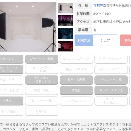
住 所
京都府
京都市伏見区醍醐上
営業時間
8:00〜21:00
アクセス
地下鉄東西線小野駅徒歩6
ペースより徒歩2分(岡本ガ
駐車場
有
利用方法
シェア
1時
ホリゾント
ゴージャス
・優雅
ゴスロリ
・ゴシック
中世
・クラシック
系・メルヘン
庭・ガーデン
猫足・バスタブ
屋上
・バルコニー
ロリータ
・庭園
大正ロマン
牢獄・牢屋
和室・古民家
ヴィンテージ風
・昭和レトロ
フィス
・社長室
教室・学校
水撮影
キッチン
スタジオ
コンクリ
自然光
海・ビーチ・川
スチームパンク
打ちっぱなし
スモーク撮影
野外ロケ
で一棟まるまる貸切ってのコスプレ撮影なんていかがでしょう？コスプレスタジオ「コト空間
、カウンターがあり、実際に調理することができます！メイク時に必要なアメニティも多