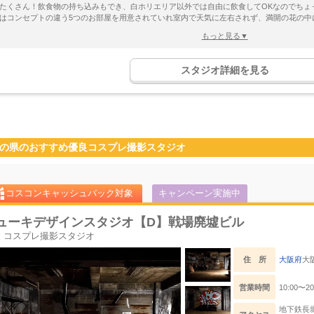
たくさん！飲食物の持ち込みもでき、白ホリエリア以外では自由に飲食してOKなのでちょ
はコンセプトの違う5つのお部屋を用意されていれ室内で天気に左右されず、満開の花の中
！人数は6名までは同料金ですが10名までなら追加料金で利用OK！アクセスも地下鉄東西
もっと見る▼
スタジオ「コト空間 ESPスタジオ」が気になる人は公式HPから詳細を確認してくださいね
スタジオ詳細を見る
の県のおすすめ優良コスプレ撮影スタジオ
コスコンキャッシュバック対象
キャンペーン実施中
ューキデザインスタジオ【D】戦場廃墟ビル
波 コスプレ撮影スタジオ
住 所
大阪府
営業時間
10:00〜20
地下鉄長