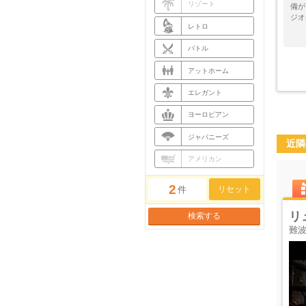
リゾート
備が
ジオ
レトロ
です
プレ
バトル
アットホーム
エレガント
ヨーロピアン
ジャパニーズ
近隣
アメリカン
2
キャンペーン実施中
件
リセット
リ
検索する
難
お気に入り
住 所
静岡県
静岡市葵区鷹匠3丁目1-5
営業時間
9:00〜16:30