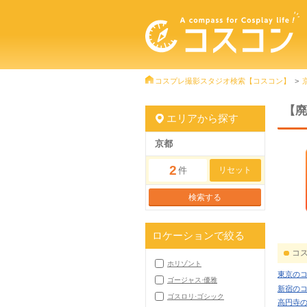
コスプレ撮影スタジオ検索【コスコン】
【廃
エリアから探す
京都
2
件
リセット
検索する
ロケーションで絞る
コ
ホリゾント
東京の
ゴージャス·優雅
新宿の
ゴスロリ·ゴシック
高円寺