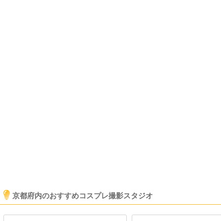
プロジェクター
カラーパック
スモーク撮影
野外ロケ
撮影
京都府内のおすすめコスプレ撮影スタジオ