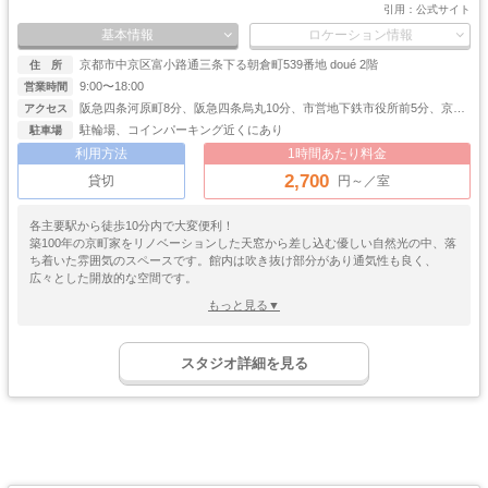
引用：
公式サイト
基本情報
ロケーション情報
京都市中京区富小路通三条下る朝倉町539番地 doué 2階
住 所
9:00〜18:00
営業時間
阪急四条河原町8分、阪急四条烏丸10分、市営地下鉄市役所前5分、京阪
アクセス
三条8分
駐輪場、コインパーキング近くにあり
駐車場
利用方法
1時間あたり料金
2,700
貸切
円～／室
各主要駅から徒歩10分内で大変便利！
築100年の京町家をリノベーションした天窓から差し込む優しい自然光の中、落
ち着いた雰囲気のスペースです。館内は吹き抜け部分があり通気性も良く、
広々とした開放的な空間です。
もっと見る▼
吹き抜けとの間にはロールカーテンを設置しており、プライベート空間として
もアパレル製品の撮影、ヨガや絵画教室などの各種教室、会議やセミナー、講
ゴージャス
ゴスロリ
中世
ホリゾント
習会、限定ショップやギャラリーなどにも利用可能です。
・優雅
・ゴシック
・クラシック
スタジオ詳細を見る
予約当日はレジカウンターよりスタッフがご案内いたします。
吹き抜け
洋館
姫系・メルヘン
庭・ガーデン
※月曜日は定休日になります
・螺旋階段
ハウススタジオ
ロリータ
・庭園
屋上
アイドル
猫足・バスタブ
廃墟・工場跡
・バルコニー
・ステージ
大正ロマン
牢獄・牢屋
和室・古民家
ヴィンテージ風
・昭和レトロ
カフェ
オフィス