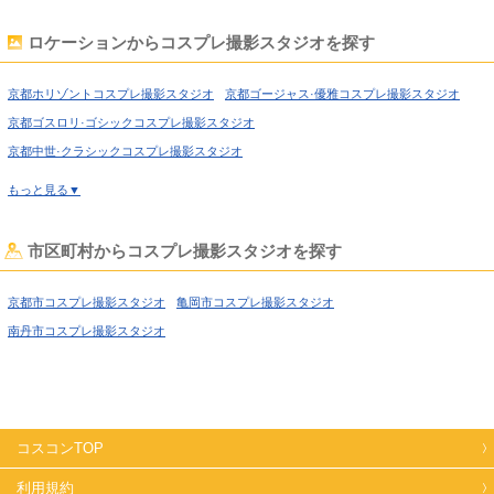
高円寺のコスプレ撮影スタジオ
荻窪のコスプレ撮影スタジオ
西東京のコスプレ撮影スタジオ
高田馬場のコスプレ撮影スタジオ
ロケーションからコスプレ撮影スタジオを探す
上野のコスプレ撮影スタジオ
錦糸町のコスプレ撮影スタジオ
日暮里のコスプレ撮影スタジオ
日本橋のコスプレ撮影スタジオ
京都ホリゾントコスプレ撮影スタジオ
京都ゴージャス·優雅コスプレ撮影スタジオ
飯田橋のコスプレ撮影スタジオ
北千住のコスプレ撮影スタジオ
京都ゴスロリ·ゴシックコスプレ撮影スタジオ
世田谷のコスプレ撮影スタジオ
田園調布のコスプレ撮影スタジオ
京都中世·クラシックコスプレ撮影スタジオ
蒲田のコスプレ撮影スタジオ
葛西のコスプレ撮影スタジオ
京都吹抜け·螺旋階段コスプレ撮影スタジオ
もっと見る▼
小岩のコスプレ撮影スタジオ
新木場のコスプレ撮影スタジオ
京都洋館·ハウススタジオコスプレ撮影スタジオ
大阪のコスプレ撮影スタジオ
難波のコスプレ撮影スタジオ
京都姫系·メルヘン·ロリータコスプレ撮影スタジオ
市区町村からコスプレ撮影スタジオを探す
梅田のコスプレ撮影スタジオ
西中島のコスプレ撮影スタジオ
京都庭·ガーデン·庭園コスプレ撮影スタジオ
堺のコスプレ撮影スタジオ
福岡のコスプレ撮影スタジオ
京都猫足·バスタブコスプレ撮影スタジオ
京都市コスプレ撮影スタジオ
亀岡市コスプレ撮影スタジオ
神奈川のコスプレ撮影スタジオ
横浜のコスプレ撮影スタジオ
京都屋上·バルコニーコスプレ撮影スタジオ
京都廃墟·工場跡コスプレ撮影スタジオ
南丹市コスプレ撮影スタジオ
川崎のコスプレ撮影スタジオ
相模原のコスプレ撮影スタジオ
京都牢獄·牢屋コスプレ撮影スタジオ
鎌倉のコスプレ撮影スタジオ
埼玉のコスプレ撮影スタジオ
京都大正ロマン·昭和レトロコスプレ撮影スタジオ
川口のコスプレ撮影スタジオ
千葉のコスプレ撮影スタジオ
京都和室·古民家コスプレ撮影スタジオ
京都ヴィンテージ風コスプレ撮影スタジオ
愛知のコスプレ撮影スタジオ
名古屋のコスプレ撮影スタジオ
京都カフェ·レストラン·バーコスプレ撮影スタジオ
コスコンTOP
長野のコスプレ撮影スタジオ
北海道のコスプレ撮影スタジオ
京都水撮影コスプレ撮影スタジオ
京都キッチンスタジオコスプレ撮影スタジオ
利用規約
札幌のコスプレ撮影スタジオ
石川のコスプレ撮影スタジオ