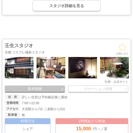
なるほどに時間がプラスになるなどお得に利用できちゃうコスプレスタジオ
・優雅
・ゴシック
・クラシック
スタジオ詳細を見る
「京都下鴨茶論」が気になる人は公式ＨＰからお願いしますね！
吹き抜け
洋館
姫系・メルヘン
庭・ガーデン
・螺旋階段
ハウススタジオ
ロリータ
・庭園
屋上
アイドル
猫足・バスタブ
廃墟・工場跡
・バルコニー
・ステージ
大正ロマン
牢獄・牢屋
和室・古民家
ヴィンテージ風
・昭和レトロ
カフェ
オフィス
病院・保健室
教室・学校
・レストラン
・社長室
壬生スタジオ
キッチン
サイバー・SF
水撮影
クロマキー撮影
京都 コスプレ撮影スタジオ
スタジオ
・近未来
お気に入り
コンクリ
自然光
海・ビーチ・川
スチームパンク
打ちっぱなし
プロジェクター
カラーパック
スモーク撮影
野外ロケ
撮影
引用：
公式サイト
基本情報
ロケーション情報
詳しい住所は予約確定後に通知
住 所
7:00〜22:00
営業時間
大宮駅から7分 二条駅から5分
アクセス
無
駐車場
利用方法
1時間あたり料金
15,000
シェア
円～／室