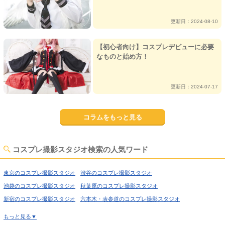
更新日：2024-08-10
【初心者向け】コスプレデビューに必要
なものと始め方！
更新日：2024-07-17
コラムをもっと見る
コスプレ撮影スタジオ検索の人気ワード
東京のコスプレ撮影スタジオ
渋谷のコスプレ撮影スタジオ
池袋のコスプレ撮影スタジオ
秋葉原のコスプレ撮影スタジオ
新宿のコスプレ撮影スタジオ
六本木・表参道のコスプレ撮影スタジオ
喜多見のコスプレ撮影スタジオ
経堂のコスプレ撮影スタジオ
もっと見る▼