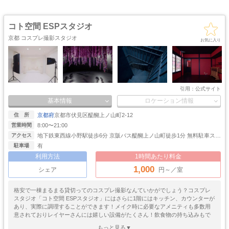
牢獄・牢屋
和室・古民家
ヴィンテージ風
・昭和レトロ
カフェ
オフィス
病院・保健室
教室・学校
・レストラン
・社長室
コト空間 ESPスタジオ
キッチン
サイバー・SF
水撮影
クロマキー撮影
京都 コスプレ撮影スタジオ
スタジオ
・近未来
お気に入り
コンクリ
自然光
海・ビーチ・川
スチームパンク
打ちっぱなし
プロジェクター
カラーパック
スモーク撮影
野外ロケ
撮影
引用：
公式サイト
基本情報
ロケーション情報
京都府
京都市伏見区醍醐上ノ山町2-12
住 所
8:00〜21:00
営業時間
地下鉄東西線小野駅徒歩6分 京阪バス醍醐上ノ山町徒歩1分 無料駐車スペ
アクセス
ースより徒歩2分(岡本ガレージ・駐車位置：№ 8号)
有
駐車場
利用方法
1時間あたり料金
1,000
シェア
円～／室
格安で一棟まるまる貸切ってのコスプレ撮影なんていかがでしょう？コスプレ
スタジオ「コト空間 ESPスタジオ」にはさらに1階にはキッチン、カウンターが
あり、実際に調理することができます！メイク時に必要なアメニティも多数用
意されておりレイヤーさんには嬉しい設備がたくさん！飲食物の持ち込みもで
き、白ホリエリア以外では自由に飲食してOKなのでちょっとしたオフ会にも良
もっと見る▼