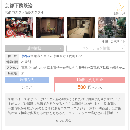
病院・保健室
教室・学校
・レストラン
・社長室
京都下鴨茶論
キッチン
サイバー・SF
水撮影
クロマキー撮影
京都 コスプレ撮影スタジオ
スタジオ
・近未来
お気に入り
コンクリ
自然光
海・ビーチ・川
スチームパンク
打ちっぱなし
プロジェクター
カラーパック
スモーク撮影
野外ロケ
撮影
引用：
公式サイト
基本情報
ロケーション情報
京都府
京都市左京区左京区高野玉岡町1-32
住 所
24時間
営業時間
電車でお越しの方叡山電鉄一乗寺駅から徒歩6分京都地下鉄松ヶ崎駅から
アクセス
徒歩19分京阪出町柳駅から徒歩25分バスでお越しの方京都バス停留所
無
駐車場
「高野玉岡町」京都市障害者スポーツセンター前から徒歩１分京都市営
利用方法
1時間あたり料金
バス停留所「高野」から徒歩７分お車でお越しの方京都駅から京都下鴨
500
茶論までは大体22分
シェア
円～／人
京都には古民家がいっぱい！歴史ある建物はそれだけで価値がありますね。で
すがコスプレ撮影に視聴できるとなるとさらに価値が上がります！叡山電鉄
一乗寺駅から徒歩6分のところにあるコスプレスタジオ「京都下鴨茶論」は雰囲
気の違う和室が多数あるのはももちろん、ウッドデッキや庭などの撮影ポイン
トは盛りだくさん！カメラマンさんやアシスタントさんの有料レンタルも行っ
もっと見る▼
ているので撮影に自信がない人や、都合が悪くなったときには嬉しいサービ
ス！静止画・動画・個人利用・商用利用いずれも同一料金で利用でき長時間に
ゴージャス
ゴスロリ
中世
ホリゾント