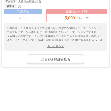
大徳寺前駅徒歩2分
アクセス
無
駐車場
利用方法
1時間あたり料金
5,000
シェア
円～／室
日本庭園！！！屋内スタジオでは叶わない理想的な撮影シチュエーション！！
コスプレイヤーなら誰しもが一度は撮影したいシチュエーションですよね！
（←個人の感想です）そんな日本庭園をバックにコスプレ撮影を楽しめちゃう
スペースがこちらです！2階建ての町家+庭園を贅沢に利用できる撮影スペース
となっており、庭園だけでなく屋内の和ロケーションもフルに活用して撮影が
もっと見る▼
可能！雰囲気抜群のロケーションで世界観を全面に押し出したあなた好みのコ
スプレ撮影を堪能しちゃってください♪また、約120㎡の家丸ごと使えちゃう広
ゴージャス
ゴスロリ
中世
ホリゾント
い撮影空間となっているので、同じコスプレ作品での大型の併せにもピッタ
・優雅
・ゴシック
・クラシック
スタジオ詳細を見る
リ！刀になるも良し、鬼を滅ぼす隊をしても良し、サムライハートを抱くも良
吹き抜け
洋館
姫系・メルヘン
庭・ガーデン
しな楽しみ方無限大なスペースです。アクセス面も大徳寺前駅からなら徒歩2
・螺旋階段
ハウススタジオ
ロリータ
・庭園
分！北大路駅などからもアクセス可能で比較的行きやすい立地なので、ぜひご
屋上
アイドル
活用くださいね♪
猫足・バスタブ
廃墟・工場跡
・バルコニー
・ステージ
大正ロマン
牢獄・牢屋
和室・古民家
ヴィンテージ風
・昭和レトロ
カフェ
オフィス
病院・保健室
教室・学校
・レストラン
・社長室
キッチン
サイバー・SF
水撮影
クロマキー撮影
スタジオ
・近未来
コンクリ
自然光
海・ビーチ・川
スチームパンク
打ちっぱなし