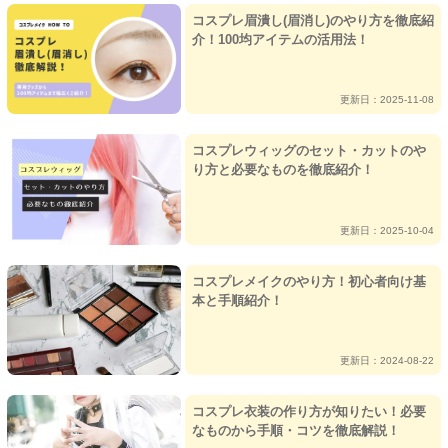
コスプレ眉潰し(眉消し)のやり方を徹底紹
介！100均アイテムの活用法！
更新日：2025-11-08
コスプレウィッグのセット・カットのや
り方と必要なものを徹底紹介！
更新日：2025-10-04
コスプレメイクのやり方！初心者向け基
本と手順紹介！
更新日：2024-08-22
コスプレ衣装の作り方が知りたい！必要
なものから手順・コツを徹底解説！