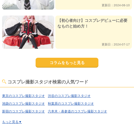
更新日：2024-08-10
【初心者向け】コスプレデビューに必要
なものと始め方！
更新日：2024-07-17
コラムをもっと見る
コスプレ撮影スタジオ検索の人気ワード
東京のコスプレ撮影スタジオ
渋谷のコスプレ撮影スタジオ
池袋のコスプレ撮影スタジオ
秋葉原のコスプレ撮影スタジオ
新宿のコスプレ撮影スタジオ
六本木・表参道のコスプレ撮影スタジオ
喜多見のコスプレ撮影スタジオ
経堂のコスプレ撮影スタジオ
もっと見る▼
高円寺のコスプレ撮影スタジオ
荻窪のコスプレ撮影スタジオ