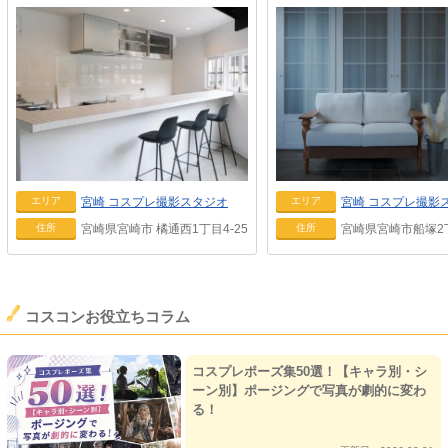
宮崎
コスプレ撮影スタジオ
宮崎
コスプレ撮影
エリア
エリア
宮崎県宮崎市 橘通西1丁目4-25
宮崎県宮崎市船塚2
住所
住所
コスコンお役立ちコラム
コスプレポーズ集50選！【キャラ別・シ
ーン別】ポージングで写真が劇的に変わ
る！