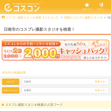
お気に入り
ログイン
コスプレ撮影スタジオ検索【コスコン】
宮崎のコスプレ撮影スタジオ
日
日南市のコスプレ撮影スタジオを検索！
表示中の検索結果
エリア
日南市
変更する >
ロケーション
未選択
変更する >
コスプレ撮影スタジオ検索の人気ワード