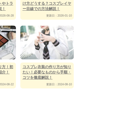
トやトラ
け方どうする？コスプレイヤ
説！
ー目線での方法解説！
26-06-28
更新日：2026-01-10
り方！初
コスプレ衣装の作り方が知り
紹介！
たい！必要なものから手順・
コツを徹底解説！
24-08-22
更新日：2024-08-10