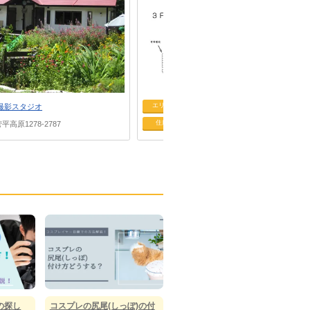
エリア
撮影スタジオ
長野
コスプレ撮影スタジオ
住所
高原1278-2787
長野県松本市女鳥羽2-3-5
の探し
コスプレの尻尾(しっぽ)の付