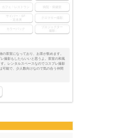
カフェ
・レストラン
病院・保健室
サイバー・SF
クロマキー撮影
・近未来
プロジェクター
カラーパック
撮影
物の茶室になっており、お茶が飲めます。
プレ撮影もしたらいいと思うよ。茶室の和風
ます。レンタルスペースなのでコスプレ撮影
は可能で、少人数向けなので気の合う仲間
HPからよろしくお願いします！