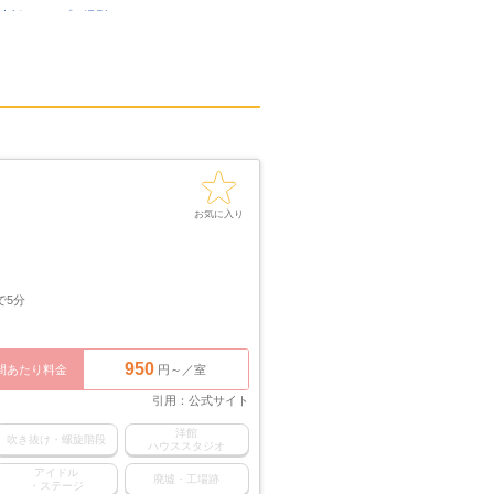
本橋のコスプレ撮影スタジオ
田園調布のコスプレ撮影スタジオ
のコスプレ撮影スタジオ
のコスプレ撮影スタジオ
コスプレ撮影スタジオ
のコスプレ撮影スタジオ
のコスプレ撮影スタジオ
のコスプレ撮影スタジオ
コスプレ撮影スタジオ
お気に入り
のコスプレ撮影スタジオ
コスプレ撮影スタジオ
コスプレ撮影スタジオ
コスプレ撮影スタジオ
で5分
コスプレ撮影スタジオ
950
間あたり料金
円～／室
引用：
公式サイト
洋館
吹き抜け
・螺旋階段
ハウススタジオ
アイドル
廃墟・工場跡
・ステージ