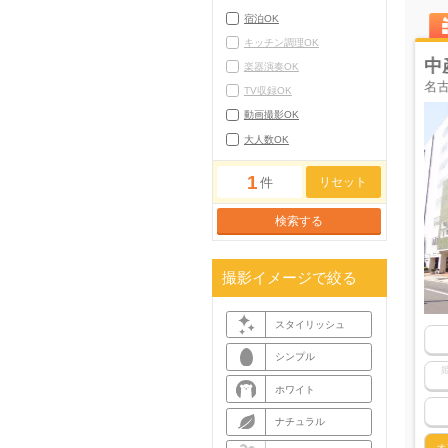
宿泊OK
キャンペーン実施中
キッチン調理OK
ト スペース ヒサヤ)
中
楽器演奏OK
名
TV収録OK
お気に入り
愛知県
名古屋市中区丸の内3丁目18番12号 ラ
動画撮影OK
住 所
フォーリア2A
大人数OK
営業時間
24時間
1
件
リセット
アクセス
地下鉄桜通線『久屋大通駅』徒歩2分
検索する
駐車場
近隣にコインパーキングも多数あります。
利用方法
1時間あたり料金
撮影イメージで絞る
2,000
貸切
円～／室
スタイリッシュ
洋館
ロリ
・ゴシック
中世
・クラシック
吹き抜け
・螺旋階段
ハウススタジオ
シンプル
アイドル
足・バスタブ
屋上
・バルコニー
廃墟・工場跡
・ステージ
ホワイト
室・古民家
ヴィンテージ風
カフェ
・レストラン
病院・保健室
ナチュラル
サイバー・SF
水撮影
キッチン
スタジオ
クロマキー撮影
オ