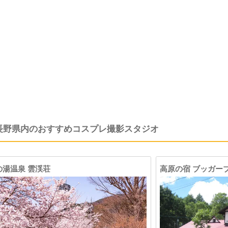
長野県内のおすすめコスプレ撮影スタジオ
の湯温泉 雲渓荘
高原の宿 ブッガー