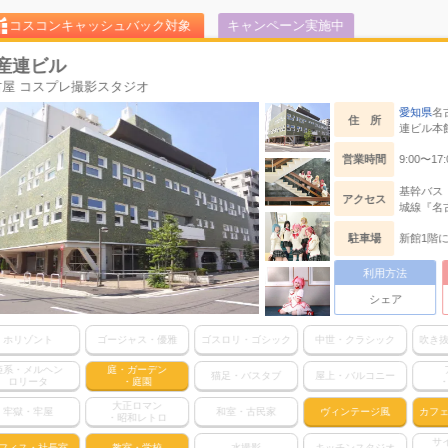
コスコンキャッシュバック対象
キャンペーン実施中
産連ビル
古屋 コスプレ撮影スタジオ
愛知県
名古
住 所
連ビル本
営業時間
9:00〜17:
基幹バス
アクセス
城線『名
徒歩約1
駐車場
新館1階
『尼ヶ坂
より約15
利用方法
シェア
ホリゾント
ゴージャス
・優雅
ゴスロリ
・ゴシック
中世
・クラシック
吹き抜
姫系・メルヘン
庭・ガーデン
猫足・バスタブ
屋上
・バルコニー
ロリータ
・庭園
・
大正ロマン
牢獄・牢屋
和室・古民家
ヴィンテージ風
カフェ
・昭和レトロ
サ
フィス
・社長室
教室・学校
水撮影
キッチン
スタジオ