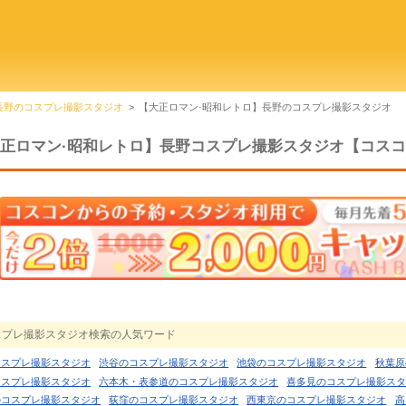
長野のコスプレ撮影スタジオ
【大正ロマン·昭和レトロ】長野のコスプレ撮影スタジオ
正ロマン·昭和レトロ】長野コスプレ撮影スタジオ【コス
スプレ撮影スタジオ検索の人気ワード
コスプレ撮影スタジオ
渋谷のコスプレ撮影スタジオ
池袋のコスプレ撮影スタジオ
秋葉原
コスプレ撮影スタジオ
六本木・表参道のコスプレ撮影スタジオ
喜多見のコスプレ撮影ス
のコスプレ撮影スタジオ
荻窪のコスプレ撮影スタジオ
西東京のコスプレ撮影スタジオ
高