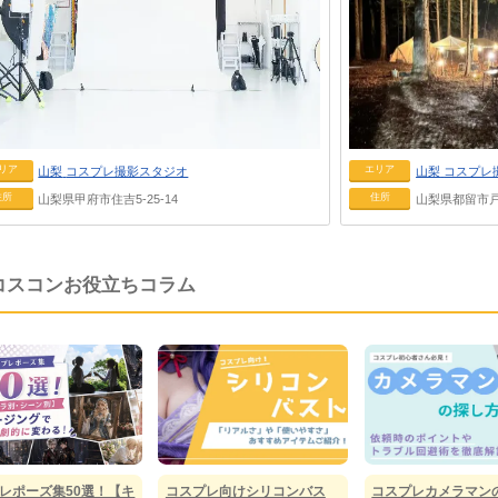
リア
エリア
山梨
コスプレ撮影スタジオ
山梨
コスプレ
住所
住所
山梨県甲府市住吉5-25-14
山梨県都留市戸沢
コスコンお役立ちコラム
レポーズ集50選！【キ
コスプレ向けシリコンバス
コスプレカメラマン