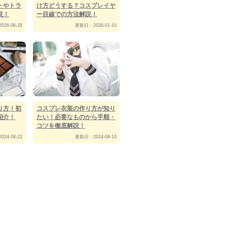
トやトラ
け方どうする？コスプレイヤ
説！
ー目線での方法解説！
26-06-28
更新日：2026-01-10
り方！初
コスプレ衣装の作り方が知り
紹介！
たい！必要なものから手順・
コツを徹底解説！
24-08-22
更新日：2024-08-10