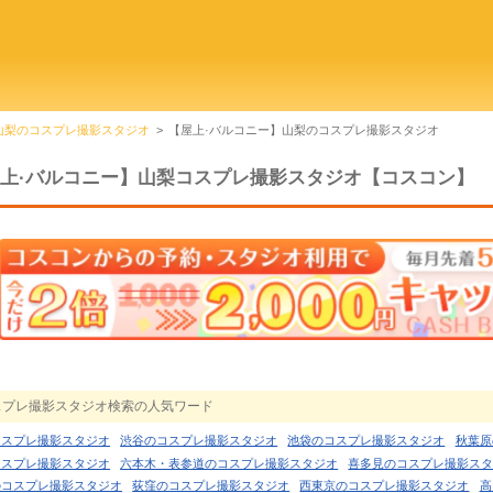
山梨のコスプレ撮影スタジオ
【屋上·バルコニー】山梨のコスプレ撮影スタジオ
上·バルコニー】山梨コスプレ撮影スタジオ【コスコン】
スプレ撮影スタジオ検索の人気ワード
コスプレ撮影スタジオ
渋谷のコスプレ撮影スタジオ
池袋のコスプレ撮影スタジオ
秋葉原
コスプレ撮影スタジオ
六本木・表参道のコスプレ撮影スタジオ
喜多見のコスプレ撮影ス
のコスプレ撮影スタジオ
荻窪のコスプレ撮影スタジオ
西東京のコスプレ撮影スタジオ
高