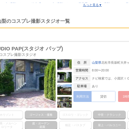
コスプレ撮影スタジオ
錦糸町のコスプレ撮影スタジオ
日暮里のコスプレ撮影スタジオ
日
もっと見る▼
のコスプレ撮影スタジオ
北千住のコスプレ撮影スタジオ
世田谷のコスプレ撮影スタジオ
コスプレ撮影スタジオ
葛西のコスプレ撮影スタジオ
小岩のコスプレ撮影スタジオ
新木場
山梨のコスプレ撮影スタジオ一覧
コスプレ撮影スタジオ
難波のコスプレ撮影スタジオ
梅田のコスプレ撮影スタジオ
西中島
スプレ撮影スタジオ
福岡のコスプレ撮影スタジオ
神奈川のコスプレ撮影スタジオ
横浜の
コスプレ撮影スタジオ
相模原のコスプレ撮影スタジオ
鎌倉のコスプレ撮影スタジオ
埼玉
コスプレ撮影スタジオ
千葉のコスプレ撮影スタジオ
愛知のコスプレ撮影スタジオ
名古屋
コスプレ撮影スタジオ
北海道のコスプレ撮影スタジオ
札幌のコスプレ撮影スタジオ
石川
UDIO PAP(スタジオ パップ)
コスプレ撮影スタジオ
新潟のコスプレ撮影スタジオ
栃木のコスプレ撮影スタジオ
兵庫の
 コスプレ撮影スタジオ
コスプレ撮影スタジオ
岡山のコスプレ撮影スタジオ
広島のコスプレ撮影スタジオ
和歌山
住 所
山梨県
北杜市長坂町大井ヶ森1
コスプレ撮影スタジオ
京都のコスプレ撮影スタジオ
群馬のコスプレ撮影スタジオ
滋賀の
コスプレ撮影スタジオ
沖縄のコスプレ撮影スタジオ
奈良のコスプレ撮影スタジオ
茨城の
営業時間
8:00〜20:00
コスプレ撮影スタジオ
秋田のコスプレ撮影スタジオ
福島のコスプレ撮影スタジオ
宮城の
アクセス
ナビ検索では、小淵沢ＩＣ
コスプレ撮影スタジオ
福井のコスプレ撮影スタジオ
山梨のコスプレ撮影スタジオ
熊本の
は、長坂ＩＣからの方が
駐車場
あり
コスプレ撮影スタジオ
鹿児島のコスプレ撮影スタジオ
利用方法
貸切
1時
ホリゾント
ゴージャス
・優雅
ゴスロリ
・ゴシック
中世
・クラシック
系・メルヘン
庭・ガーデン
猫足・バスタブ
屋上
・バルコニー
ロリータ
・庭園