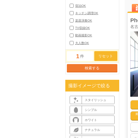
宿泊OK
キャンペーン実施中
キッチン調理OK
スタジオオーパ)
re
楽器演奏OK
静
TV収録OK
お気に入り
名古屋市東区芳野3丁目10‐20 スターアーツビ
動画撮影OK
住 所
ル4階
大人数OK
営業時間
10:00〜23:30
1
件
リセット
アクセス
名鉄瀬戸線『森下駅』徒歩5分
検索する
駐車場
近くにコインパーキングあり
利用方法
1時間あたり料金
撮影イメージで絞る
3,000
貸切
円～／人
スタイリッシュ
洋館
ロリ
・ゴシック
中世
・クラシック
吹き抜け
・螺旋階段
ハウススタジオ
シンプル
アイドル
足・バスタブ
屋上
・バルコニー
廃墟・工場跡
・ステージ
ホワイト
室・古民家
ヴィンテージ風
カフェ
・レストラン
病院・保健室
ナチュラル
サイバー・SF
水撮影
キッチン
スタジオ
クロマキー撮影
オ