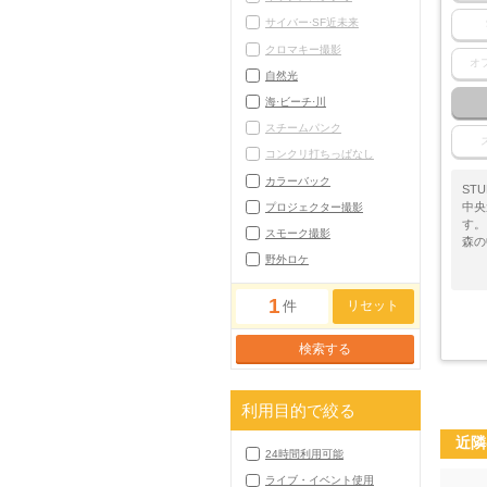
サイバー·SF近未来
クロマキー撮影
オ
自然光
海·ビーチ·川
スチームパンク
コンクリ打ちっぱなし
カラーバック
ST
中央
プロジェクター撮影
す。
スモーク撮影
森の
ト、
野外ロケ
建物
1
件
リセット
自然
室内
撮影
検索する
さら
敷地
利用目的で絞る
す。
自然
近隣
24時間利用可能
ライブ・イベント使用