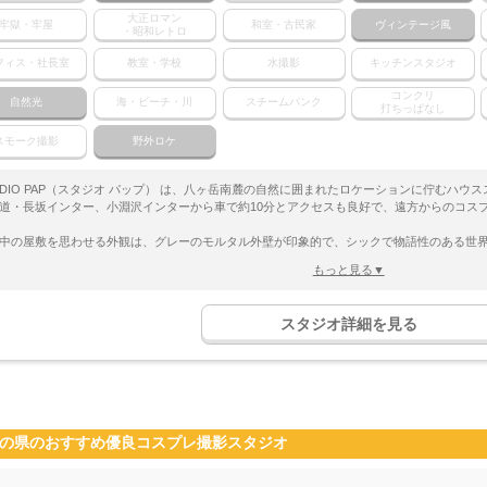
大正ロマン
牢獄・牢屋
和室・古民家
ヴィンテージ風
・昭和レトロ
フィス
・社長室
教室・学校
水撮影
キッチン
スタジオ
コンクリ
自然光
海・ビーチ・川
スチームパンク
打ちっぱなし
スモーク撮影
野外ロケ
UDIO PAP（スタジオ パップ） は、八ヶ岳南麓の自然に囲まれたロケーションに佇むハウ
道・長坂インター、小淵沢インターから車で約10分とアクセスも良好で、遠方からのコス
中の屋敷を思わせる外観は、グレーのモルタル外壁が印象的で、シックで物語性のある世
洋館風のコスプレ撮影に最適です。
もっと見る▼
南側には約1,000坪もの広大な芝生スペースが広がり、冬でも常緑のため季節を問わず屋外
光を活かした開放感のあるシーンから、物語のワンシーンのような構図まで、幅広い表現
スタジオ詳細を見る
はアメリカ仕様の2LDK（ロフト含む）となっており、生活感のある空間を活かした日常
にも対応。
に、6名まで宿泊可能なため、時間を気にせずじっくり撮影や準備ができるのも大きな魅力
内には大井ヶ森スペースやコテージスペースにある小屋など、多彩な撮影ポイントが点在し
・建物・屋外芝生を組み合わせた、自由度の高いコスプレ撮影を叶えるスタジオです。
の県のおすすめ優良コスプレ撮影スタジオ