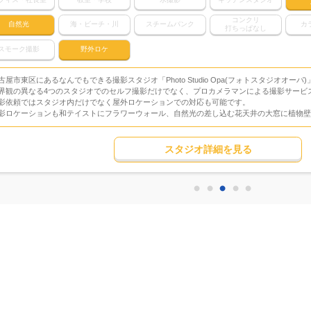
コンクリ
自然光
海・ビーチ・川
スチームパンク
カ
打ちっぱなし
スモーク撮影
野外ロケ
屋の3階・4階・階段を撮影スペースとして活用できるセミセルフ写真館「re-flower(リフラ
全貸切のプライベート空間なので、カメラと衣装を持って手軽にセルフ撮影をお楽しみいた
ケーションは花屋の特性を活かした多彩なフラワー背景を中心にホワイトバック・グリーン
花の外にも和傘や額縁・各種チェアなどの撮影小物も充実な上、その他小物の持ち込みも自
タマイズして撮影が可能ですよ。
お花に関するご用意もぜひお気軽にご相談ください。）
利用は1枠【70分(平日)5,500円・(土日祝)7,700円】となっておりコスパも抜群。セル
スタジオ詳細を見る
。
スプレ撮影以外にも創作やポートレート撮影・ペット撮影・各種イベント撮影・推し活パーテ
ただけます。
ーズンに合わせて限定ブースなどもご用意しておりますので、お気軽にお問い合わせくださ
予約・お問い合わせの際は「コスコンを見た」とお伝えいただくと対応がスムーズです。
電話でのお問い合わせは営業日に限りますのでご了承くださいませ。
細はInstagramに掲載されております。
tps://www.instagram.com/reflowerphoto/
店舗営業日とセミセルフ写真館の営業日は異なる事があります。