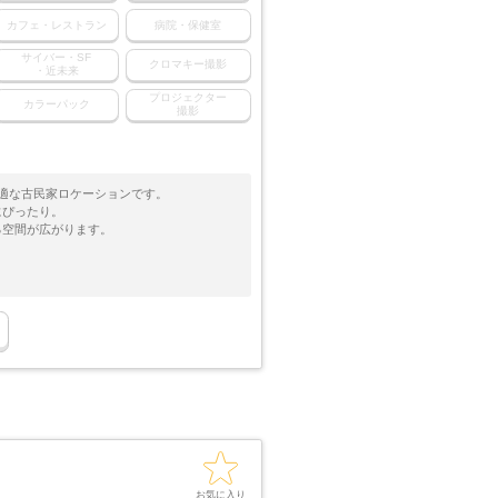
カフェ
・レストラン
病院・保健室
サイバー・SF
クロマキー撮影
・近未来
プロジェクター
カラーパック
撮影
最適な古民家ロケーションです。
にぴったり。
る空間が広がります。
の撮影でも快適に過ごせます。
体のコスプレ撮影にもおすすめです。
出も可能。
しめます。
一棟貸しスタジオです。
お気に入り