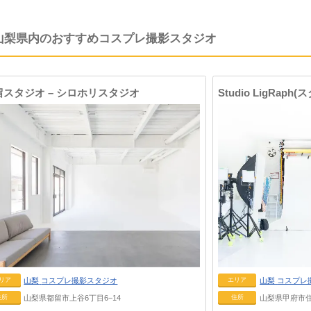
山梨県内のおすすめコスプレ撮影スタジオ
留スタジオ – シロホリスタジオ
Studio LigRap
リア
エリア
山梨
コスプレ撮影スタジオ
山梨
コスプレ
住所
住所
山梨県都留市上谷6丁目6−14
山梨県甲府市住吉