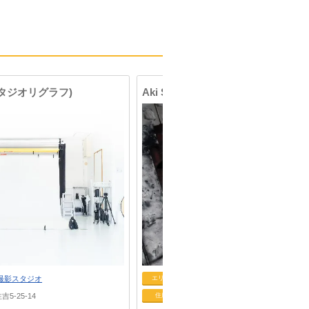
h(スタジオリグラフ)
Aki Studio(アキ スタジオ)
エリア
撮影スタジオ
山梨
コスプレ撮影スタジオ
住所
5-25-14
山梨県甲府市中央4丁目8-2