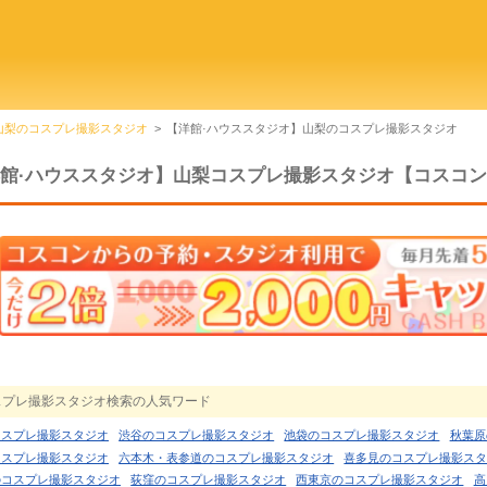
山梨のコスプレ撮影スタジオ
【洋館·ハウススタジオ】山梨のコスプレ撮影スタジオ
館·ハウススタジオ】山梨コスプレ撮影スタジオ【コスコ
スプレ撮影スタジオ検索の人気ワード
コスプレ撮影スタジオ
渋谷のコスプレ撮影スタジオ
池袋のコスプレ撮影スタジオ
秋葉原
コスプレ撮影スタジオ
六本木・表参道のコスプレ撮影スタジオ
喜多見のコスプレ撮影ス
のコスプレ撮影スタジオ
荻窪のコスプレ撮影スタジオ
西東京のコスプレ撮影スタジオ
高