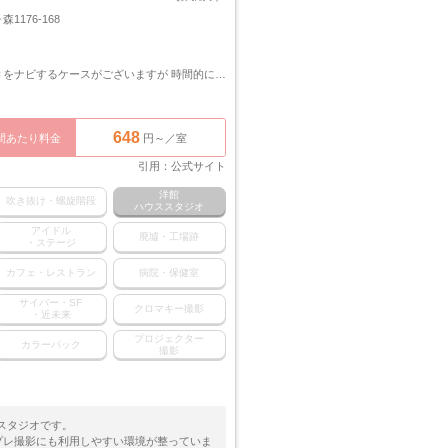
176-168
をナビするケースがございますが 時間的に
、若干早くお越しいただけます。
648
間あたり料金
円～／室
引用：
公式サイト
洋館
吹き抜け
・螺旋階段
ハウススタジオ
アイドル
廃墟・工場跡
・ステージ
カフェ
・レストラン
病院・保健室
サイバー・SF
クロマキー撮影
・近未来
プロジェクター
カラーパック
撮影
ススタジオです。
プレ撮影にも利用しやすい環境が整っていま