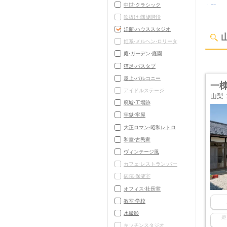
中世·クラシック
上野の
吹抜け·螺旋階段
飯田橋
蒲田の
洋館·ハウススタジオ
大阪の
姫系·メルヘン·ロリータ
堺のコ
庭·ガーデン·庭園
川崎の
猫足·バスタブ
川口の
屋上·バルコニー
長野の
一
静岡の
アイドルステージ
山梨
神戸の
廃墟·工場跡
佐賀の
牢獄·牢屋
長崎の
大正ロマン·昭和レトロ
青森の
和室·古民家
岐阜の
ヴィンテージ風
宮崎の
カフェ·レストラン·バー
病院·保健室
オフィス·社長室
教室·学校
水撮影
姫
キッチンスタジオ