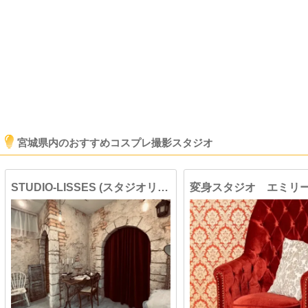
宮城県内のおすすめコスプレ撮影スタジオ
STUDIO-LISSES (スタジオリス)
変身スタジオ エミリ