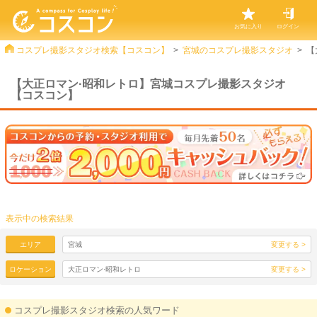
お気に入り
ログイン
コスプレ撮影スタジオ検索【コスコン】
宮城のコスプレ撮影スタジオ
【
【大正ロマン·昭和レトロ】宮城コスプレ撮影スタジオ
【コスコン】
表示中の検索結果
エリア
宮城
変更する >
ロケーション
大正ロマン·昭和レトロ
変更する >
コスプレ撮影スタジオ検索の人気ワード