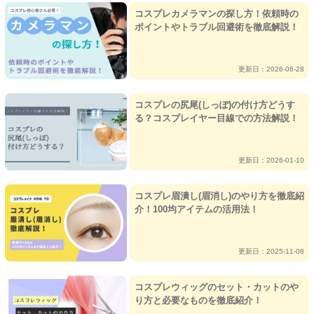
コスプレカメラマンの探し方！依頼時の
ポイントやトラブル回避術を徹底解説！
更新日：2026-06-28
コスプレの尻尾(しっぽ)の付け方どうす
る？コスプレイヤー目線での方法解説！
更新日：2026-01-10
コスプレ眉潰し(眉消し)のやり方を徹底紹
介！100均アイテムの活用法！
更新日：2025-11-08
コスプレウィッグのセット・カットのや
り方と必要なものを徹底紹介！