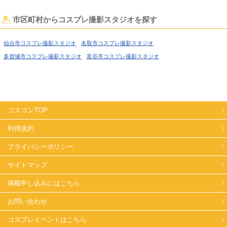
宮城洋館·ハウススタジオコスプレ撮影スタジオ
大阪のコスプレ撮影スタジオ
難波のコスプレ撮影スタジオ
宮城姫系·メルヘン·ロリータコスプレ撮影スタジオ
市区町村からコスプレ撮影スタジオを探す
梅田のコスプレ撮影スタジオ
西中島のコスプレ撮影スタジオ
宮城屋上·バルコニーコスプレ撮影スタジオ
堺のコスプレ撮影スタジオ
福岡のコスプレ撮影スタジオ
宮城アイドルステージコスプレ撮影スタジオ
宮城廃墟·工場跡コスプレ撮影スタジオ
仙台市コスプレ撮影スタジオ
名取市コスプレ撮影スタジオ
神奈川のコスプレ撮影スタジオ
横浜のコスプレ撮影スタジオ
宮城牢獄·牢屋コスプレ撮影スタジオ
多賀城市コスプレ撮影スタジオ
富谷市コスプレ撮影スタジオ
川崎のコスプレ撮影スタジオ
相模原のコスプレ撮影スタジオ
宮城大正ロマン·昭和レトロコスプレ撮影スタジオ
鎌倉のコスプレ撮影スタジオ
埼玉のコスプレ撮影スタジオ
宮城和室·古民家コスプレ撮影スタジオ
宮城ヴィンテージ風コスプレ撮影スタジオ
川口のコスプレ撮影スタジオ
千葉のコスプレ撮影スタジオ
宮城カフェ·レストラン·バーコスプレ撮影スタジオ
愛知のコスプレ撮影スタジオ
名古屋のコスプレ撮影スタジオ
宮城病院·保健室コスプレ撮影スタジオ
宮城オフィス·社長室コスプレ撮影スタジオ
コスコンTOP
長野のコスプレ撮影スタジオ
北海道のコスプレ撮影スタジオ
宮城教室·学校コスプレ撮影スタジオ
宮城水撮影コスプレ撮影スタジオ
利用規約
札幌のコスプレ撮影スタジオ
石川のコスプレ撮影スタジオ
宮城キッチンスタジオコスプレ撮影スタジオ
静岡のコスプレ撮影スタジオ
新潟のコスプレ撮影スタジオ
宮城サイバー·SF近未来コスプレ撮影スタジオ
宮城自然光コスプレ撮影スタジオ
プライバシーポリシー
栃木のコスプレ撮影スタジオ
兵庫のコスプレ撮影スタジオ
宮城スチームパンクコスプレ撮影スタジオ
サイトマップ
神戸のコスプレ撮影スタジオ
岡山のコスプレ撮影スタジオ
宮城コンクリ打ちっぱなしコスプレ撮影スタジオ
広島のコスプレ撮影スタジオ
和歌山のコスプレ撮影スタジオ
掲載申し込みにはこちら
宮城カラーバックコスプレ撮影スタジオ
佐賀のコスプレ撮影スタジオ
京都のコスプレ撮影スタジオ
宮城プロジェクター撮影コスプレ撮影スタジオ
お問い合わせ
群馬のコスプレ撮影スタジオ
滋賀のコスプレ撮影スタジオ
宮城スモーク撮影コスプレ撮影スタジオ
コスプレイベントはこちら
長崎のコスプレ撮影スタジオ
沖縄のコスプレ撮影スタジオ