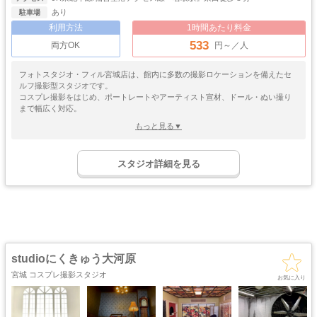
鎌倉のコスプレ撮影スタジオ
埼玉のコスプレ撮影スタジオ
あり
駐車場
利用方法
1時間あたり料金
川口のコスプレ撮影スタジオ
千葉のコスプレ撮影スタジオ
533
両方OK
円～／人
愛知のコスプレ撮影スタジオ
名古屋のコスプレ撮影スタジオ
長野のコスプレ撮影スタジオ
北海道のコスプレ撮影スタジオ
フォトスタジオ・フィル宮城店は、館内に多数の撮影ロケーションを備えたセ
ルフ撮影型スタジオです。
札幌のコスプレ撮影スタジオ
石川のコスプレ撮影スタジオ
コスプレ撮影をはじめ、ポートレートやアーティスト宣材、ドール・ぬい撮り
静岡のコスプレ撮影スタジオ
新潟のコスプレ撮影スタジオ
まで幅広く対応。
専属カメラマンは在籍せず、撮影は同行カメラマンまたはご自身で行うスタイ
栃木のコスプレ撮影スタジオ
兵庫のコスプレ撮影スタジオ
もっと見る▼
ルのため、表現や進行を自由にコントロールできます。
神戸のコスプレ撮影スタジオ
岡山のコスプレ撮影スタジオ
撮影機材は持ち込み制で、カメラ用三脚は無料貸出があり、身軽に撮影できる
ゴージャス
ゴスロリ
中世
ホリゾント
のも魅力。
・優雅
・ゴシック
・クラシック
広島のコスプレ撮影スタジオ
和歌山のコスプレ撮影スタジオ
スタジオ詳細を見る
吹き抜け
洋館
姫系・メルヘン
庭・ガーデン
基本はシェア利用で、他グループと譲り合いながら写真撮影を楽しめます（長
佐賀のコスプレ撮影スタジオ
京都のコスプレ撮影スタジオ
・螺旋階段
ハウススタジオ
ロリータ
・庭園
時間動画は不可／条件付きで約1分の短尺動画は可）。
屋上
アイドル
群馬のコスプレ撮影スタジオ
滋賀のコスプレ撮影スタジオ
一方、貸切利用では全館を専有でき、コスプレ写真はもちろん、MV・配信・ダ
猫足・バスタブ
廃墟・工場跡
・バルコニー
・ステージ
ンスやパフォーマンス、映画・CMなど本格的な映像制作まで対応可能。
長崎のコスプレ撮影スタジオ
沖縄のコスプレ撮影スタジオ
大正ロマン
撮影以外にもレンタルスペースやイベント会場として利用でき、用途の幅が広
牢獄・牢屋
和室・古民家
ヴィンテージ風
・昭和レトロ
がります。
奈良のコスプレ撮影スタジオ
茨城のコスプレ撮影スタジオ
カフェ
オフィス
病院・保健室
教室・学校
青森のコスプレ撮影スタジオ
秋田のコスプレ撮影スタジオ
・レストラン
・社長室
多彩なロケーションを活かし、世界観づくりにこだわりたいコスプレイヤーに
studioにくきゅう大河原
最適。
キッチン
サイバー・SF
福島のコスプレ撮影スタジオ
宮城のコスプレ撮影スタジオ
水撮影
クロマキー撮影
宮城 コスプレ撮影スタジオ
スタジオ
・近未来
静止画中心の気軽な撮影から、作品制作まで、目的に合わせて選べる柔軟さが
お気に入り
岐阜のコスプレ撮影スタジオ
福井のコスプレ撮影スタジオ
特長のスタジオです。
コンクリ
自然光
海・ビーチ・川
スチームパンク
打ちっぱなし
山梨のコスプレ撮影スタジオ
熊本のコスプレ撮影スタジオ