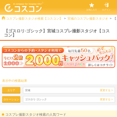
お気に入り
ログイン
コスプレ撮影スタジオ検索【コスコン】
宮城のコスプレ撮影スタジオ
【
【ゴスロリ·ゴシック】宮城コスプレ撮影スタジオ【コス
コン】
表示中の検索結果
エリア
宮城
変更する >
ロケーション
ゴスロリ·ゴシック
変更する >
コスプレ撮影スタジオ検索の人気ワード