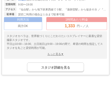
9:00〜19:00
営業時間
『仙台駅』から地下鉄東西線で３駅、『薬師堂駅』から徒歩６分 ／『東
アクセス
京駅』から新幹線はやぶさ利用で、スタジオまで２時間
貸切ご利用の場合は１台まで駐車可能
駐車場
利用方法
1時間あたり料金
1,333
両方OK
円～／人
スタジオカペラは、世界観づくりにこだわりたいコスプレイヤーに最適な貸切
撮影スタジオです。
平日は10:00～16:00、土日祝日は9:00～19:00の間で、希望の時間を指定してス
タジオを丸ごと貸切利用が可能。
周囲を気にせず、作品やキャラクターに集中した撮影を楽しめます。
もっと見る▼
スタジオ内には「布の部屋」「白金の部屋」「ROOM of SRAS（星たちの部
ゴージャス
ゴスロリ
中世
ホリゾント
屋）」「創作WONDER WORLD」「真夜中の標本室」など、物語性の高い多彩
・優雅
・ゴシック
・クラシック
スタジオ詳細を見る
なブースを展開。
吹き抜け
洋館
姫系・メルヘン
庭・ガーデン
それぞれ細かな注意事項が設けられ、繊細な装飾や世界観を大切に保ちなが
・螺旋階段
ハウススタジオ
ロリータ
・庭園
ら、安全に撮影できる環境が整っています。
屋上
アイドル
ファンタジー、ゴシック、創作系など、幅広いコスプレジャンルに対応できる
猫足・バスタブ
廃墟・工場跡
・バルコニー
・ステージ
のが魅力です。
大正ロマン
牢獄・牢屋
和室・古民家
ヴィンテージ風
・昭和レトロ
更衣スペースや荷置場、飲食可能エリアも用意されており、長時間の撮影でも
快適。
カフェ
オフィス
病院・保健室
教室・学校
・レストラン
・社長室
記念写真はもちろん、アーティスト写真や販売用グッズ撮影など商用利用も可
能です。
キッチン
サイバー・SF
水撮影
クロマキー撮影
スタジオ
・近未来
2025年7月5日からは休祝日のシェア利用も再開予定。