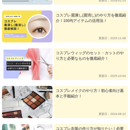
更新日：2026-01-10
コスプレ眉潰し(眉消し)のやり方を徹底紹
介！100均アイテムの活用法！
更新日：2025-11-08
コスプレウィッグのセット・カットのや
り方と必要なものを徹底紹介！
更新日：2025-10-04
コスプレメイクのやり方！初心者向け基
本と手順紹介！
更新日：2024-08-22
コスプレ衣装の作り方が知りたい！必要