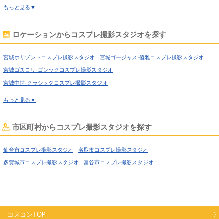
喜多見のコスプレ撮影スタジオ
経堂のコスプレ撮影スタジオ
もっと見る▼
高円寺のコスプレ撮影スタジオ
荻窪のコスプレ撮影スタジオ
西東京のコスプレ撮影スタジオ
高田馬場のコスプレ撮影スタジオ
ロケーションからコスプレ撮影スタジオを探す
上野のコスプレ撮影スタジオ
錦糸町のコスプレ撮影スタジオ
日暮里のコスプレ撮影スタジオ
日本橋のコスプレ撮影スタジオ
宮城ホリゾントコスプレ撮影スタジオ
宮城ゴージャス·優雅コスプレ撮影スタジオ
飯田橋のコスプレ撮影スタジオ
北千住のコスプレ撮影スタジオ
宮城ゴスロリ·ゴシックコスプレ撮影スタジオ
世田谷のコスプレ撮影スタジオ
田園調布のコスプレ撮影スタジオ
宮城中世·クラシックコスプレ撮影スタジオ
蒲田のコスプレ撮影スタジオ
葛西のコスプレ撮影スタジオ
宮城吹抜け·螺旋階段コスプレ撮影スタジオ
もっと見る▼
小岩のコスプレ撮影スタジオ
新木場のコスプレ撮影スタジオ
宮城洋館·ハウススタジオコスプレ撮影スタジオ
大阪のコスプレ撮影スタジオ
難波のコスプレ撮影スタジオ
宮城姫系·メルヘン·ロリータコスプレ撮影スタジオ
市区町村からコスプレ撮影スタジオを探す
梅田のコスプレ撮影スタジオ
西中島のコスプレ撮影スタジオ
宮城屋上·バルコニーコスプレ撮影スタジオ
堺のコスプレ撮影スタジオ
福岡のコスプレ撮影スタジオ
宮城アイドルステージコスプレ撮影スタジオ
宮城廃墟·工場跡コスプレ撮影スタジオ
仙台市コスプレ撮影スタジオ
名取市コスプレ撮影スタジオ
神奈川のコスプレ撮影スタジオ
横浜のコスプレ撮影スタジオ
宮城牢獄·牢屋コスプレ撮影スタジオ
多賀城市コスプレ撮影スタジオ
富谷市コスプレ撮影スタジオ
川崎のコスプレ撮影スタジオ
相模原のコスプレ撮影スタジオ
宮城大正ロマン·昭和レトロコスプレ撮影スタジオ
鎌倉のコスプレ撮影スタジオ
埼玉のコスプレ撮影スタジオ
宮城和室·古民家コスプレ撮影スタジオ
宮城ヴィンテージ風コスプレ撮影スタジオ
川口のコスプレ撮影スタジオ
千葉のコスプレ撮影スタジオ
宮城カフェ·レストラン·バーコスプレ撮影スタジオ
愛知のコスプレ撮影スタジオ
名古屋のコスプレ撮影スタジオ
宮城病院·保健室コスプレ撮影スタジオ
宮城オフィス·社長室コスプレ撮影スタジオ
コスコンTOP
長野のコスプレ撮影スタジオ
北海道のコスプレ撮影スタジオ