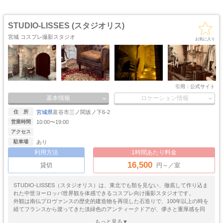
牢獄・牢屋
和室・古民家
ヴィンテージ風
・昭和レトロ
丁寧に作り込まれたロケーションで、安心して本格的なコスプレ撮影を楽しみ
たい方におすすめのスタジオです。
カフェ
オフィス
病院・保健室
教室・学校
・レストラン
・社長室
STUDIO-LISSES (スタジオリス)
キッチン
サイバー・SF
水撮影
クロマキー撮影
宮城 コスプレ撮影スタジオ
スタジオ
・近未来
お気に入り
コンクリ
自然光
海・ビーチ・川
スチームパンク
打ちっぱなし
プロジェクター
カラーパック
スモーク撮影
野外ロケ
撮影
引用：
公式サイト
基本情報
ロケーション情報
宮城県
富谷市三ノ関坂ノ下6-2
住 所
10:00〜19:00
営業時間
アクセス
あり
駐車場
利用方法
1時間あたり料金
16,500
貸切
円～／室
STUDIO-LISSES（スタジオリス）は、東北でも類を見ない、徹底して作り込ま
れた中世ヨーロッパ世界観を体感できるコスプレ向け撮影スタジオです。
外観は南仏プロヴァンスの歴史的建造物を再現した石造りで、100年以上の時を
経てフランスから渡ってきた淡緑色のアンティークドアが、儚さと重厚感を同
時に演出します。
もっと見る▼