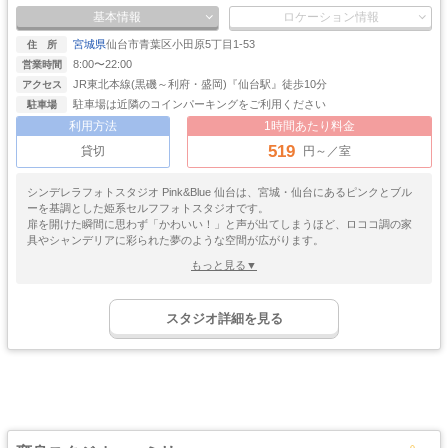
基本情報
ロケーション情報
宮城県
仙台市青葉区小田原5丁目1-53
住 所
8:00〜22:00
営業時間
JR東北本線(黒磯～利府・盛岡)『仙台駅』徒歩10分
アクセス
駐車場は近隣のコインパーキングをご利用ください
駐車場
利用方法
1時間あたり料金
519
貸切
円～／室
シンデレラフォトスタジオ Pink&Blue 仙台は、宮城・仙台にあるピンクとブル
ーを基調とした姫系セルフフォトスタジオです。
扉を開けた瞬間に思わず「かわいい！」と声が出てしまうほど、ロココ調の家
具やシャンデリアに彩られた夢のような空間が広がります。
もっと見る▼
お姫様気分を存分に味わえるスタジオは、アイドル衣装やファンタジー系、甘
ロリ・姫系コスプレとの相性抜群。背景カラーも明確で、世界観を作り込みや
ゴージャス
ゴスロリ
中世
ホリゾント
すく、SNS映えする撮影が叶います。
・優雅
・ゴシック
・クラシック
スタジオ詳細を見る
TikTok配信やインスタ投稿、本人不在の誕生日会や“推し活”撮影にも最適です。
吹き抜け
洋館
姫系・メルヘン
庭・ガーデン
・螺旋階段
ハウススタジオ
ロリータ
・庭園
テーブルクロスや可愛い小物類に加え、ヘアアイロン、トルソー、アフタヌー
屋上
アイドル
ンティースタンド、お花、食器類など備品も充実。
猫足・バスタブ
廃墟・工場跡
・バルコニー
・ステージ
グッズを並べた撮影や演出にも困りません。空気入れやスリッパなど細やかな
大正ロマン
配慮も行き届いており、初めての方でも安心して利用できます。
牢獄・牢屋
和室・古民家
ヴィンテージ風
・昭和レトロ
可憐で非日常な世界観の中、特別な一枚を残せるコスプレ撮影スタジオです。
カフェ
オフィス
病院・保健室
教室・学校
・レストラン
・社長室