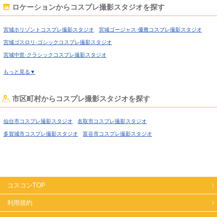
西東京のコスプレ撮影スタジオ
高田馬場のコスプレ撮影スタジオ
ロケーションからコスプレ撮影スタジオを探す
上野のコスプレ撮影スタジオ
錦糸町のコスプレ撮影スタジオ
日暮里のコスプレ撮影スタジオ
日本橋のコスプレ撮影スタジオ
宮城ホリゾントコスプレ撮影スタジオ
宮城ゴージャス·優雅コスプレ撮影スタジオ
飯田橋のコスプレ撮影スタジオ
北千住のコスプレ撮影スタジオ
宮城ゴスロリ·ゴシックコスプレ撮影スタジオ
世田谷のコスプレ撮影スタジオ
田園調布のコスプレ撮影スタジオ
宮城中世·クラシックコスプレ撮影スタジオ
蒲田のコスプレ撮影スタジオ
葛西のコスプレ撮影スタジオ
宮城吹抜け·螺旋階段コスプレ撮影スタジオ
もっと見る▼
小岩のコスプレ撮影スタジオ
新木場のコスプレ撮影スタジオ
宮城洋館·ハウススタジオコスプレ撮影スタジオ
大阪のコスプレ撮影スタジオ
難波のコスプレ撮影スタジオ
宮城姫系·メルヘン·ロリータコスプレ撮影スタジオ
市区町村からコスプレ撮影スタジオを探す
梅田のコスプレ撮影スタジオ
西中島のコスプレ撮影スタジオ
宮城屋上·バルコニーコスプレ撮影スタジオ
堺のコスプレ撮影スタジオ
福岡のコスプレ撮影スタジオ
宮城アイドルステージコスプレ撮影スタジオ
宮城廃墟·工場跡コスプレ撮影スタジオ
仙台市コスプレ撮影スタジオ
名取市コスプレ撮影スタジオ
神奈川のコスプレ撮影スタジオ
横浜のコスプレ撮影スタジオ
宮城牢獄·牢屋コスプレ撮影スタジオ
多賀城市コスプレ撮影スタジオ
富谷市コスプレ撮影スタジオ
川崎のコスプレ撮影スタジオ
相模原のコスプレ撮影スタジオ
宮城大正ロマン·昭和レトロコスプレ撮影スタジオ
鎌倉のコスプレ撮影スタジオ
埼玉のコスプレ撮影スタジオ
宮城和室·古民家コスプレ撮影スタジオ
宮城ヴィンテージ風コスプレ撮影スタジオ
川口のコスプレ撮影スタジオ
千葉のコスプレ撮影スタジオ
宮城カフェ·レストラン·バーコスプレ撮影スタジオ
愛知のコスプレ撮影スタジオ
名古屋のコスプレ撮影スタジオ
宮城病院·保健室コスプレ撮影スタジオ
宮城オフィス·社長室コスプレ撮影スタジオ
コスコンTOP
長野のコスプレ撮影スタジオ
北海道のコスプレ撮影スタジオ
宮城教室·学校コスプレ撮影スタジオ
宮城水撮影コスプレ撮影スタジオ
利用規約
札幌のコスプレ撮影スタジオ
石川のコスプレ撮影スタジオ
宮城キッチンスタジオコスプレ撮影スタジオ
静岡のコスプレ撮影スタジオ
新潟のコスプレ撮影スタジオ