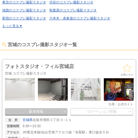
東京のコスプレ撮影スタジオ
渋谷のコスプレ撮影スタジオ
池袋のコスプレ撮影スタジオ
秋葉原のコスプレ撮影スタジオ
新宿のコスプレ撮影スタジオ
六本木・表参道のコスプレ撮影スタジオ
もっと見る▼
喜多見のコスプレ撮影スタジオ
経堂のコスプレ撮影スタジオ
高円寺のコスプレ撮影スタジオ
荻窪のコスプレ撮影スタジオ
西東京のコスプレ撮影スタジオ
高田馬場のコスプレ撮影スタジオ
宮城のコスプレ撮影スタジオ一覧
上野のコスプレ撮影スタジオ
錦糸町のコスプレ撮影スタジオ
日暮里のコスプレ撮影スタジオ
日本橋のコスプレ撮影スタジオ
フォトスタジオ・フィル宮城店
飯田橋のコスプレ撮影スタジオ
北千住のコスプレ撮影スタジオ
宮城 コスプレ撮影スタジオ
世田谷のコスプレ撮影スタジオ
田園調布のコスプレ撮影スタジオ
お気に入り
蒲田のコスプレ撮影スタジオ
葛西のコスプレ撮影スタジオ
小岩のコスプレ撮影スタジオ
新木場のコスプレ撮影スタジオ
大阪のコスプレ撮影スタジオ
難波のコスプレ撮影スタジオ
引用：
公式サイト
梅田のコスプレ撮影スタジオ
西中島のコスプレ撮影スタジオ
基本情報
ロケーション情報
堺のコスプレ撮影スタジオ
福岡のコスプレ撮影スタジオ
宮城県
名取市増田３丁目３−１１
住 所
神奈川のコスプレ撮影スタジオ
横浜のコスプレ撮影スタジオ
9:30〜23:30
営業時間
川崎のコスプレ撮影スタジオ
相模原のコスプレ撮影スタジオ
JR東北本線/仙台空港アクセス線『名取駅』東口徒歩５分
アクセス