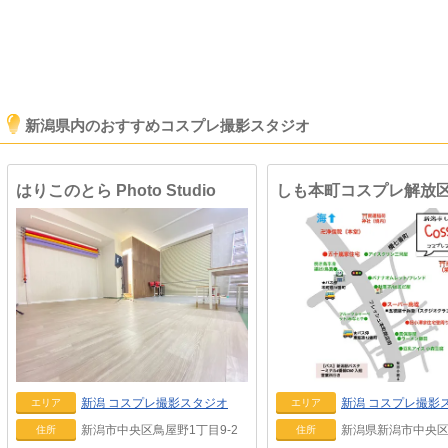
新潟県内のおすすめコスプレ撮影スタジオ
はりこのとら Photo Studio
しも本町コスプレ解放
新潟
コスプレ撮影スタジオ
新潟
コスプレ撮影
エリア
エリア
新潟市中央区鳥屋野1丁目9-2
新潟県新潟市中央区本
住所
住所