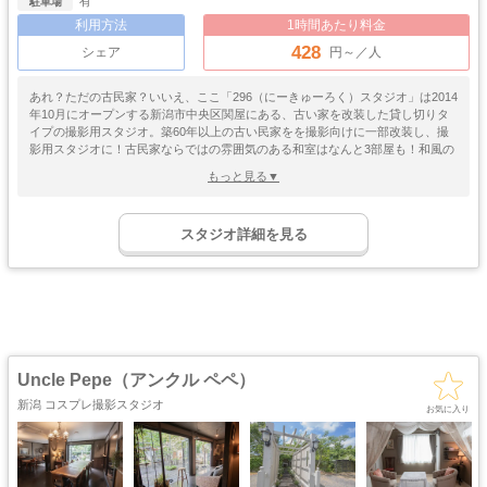
鎌倉のコスプレ撮影スタジオ
埼玉のコスプレ撮影スタジオ
有
駐車場
利用方法
1時間あたり料金
川口のコスプレ撮影スタジオ
千葉のコスプレ撮影スタジオ
428
シェア
円～／人
愛知のコスプレ撮影スタジオ
名古屋のコスプレ撮影スタジオ
長野のコスプレ撮影スタジオ
北海道のコスプレ撮影スタジオ
あれ？ただの古民家？いいえ、ここ「296（にーきゅーろく）スタジオ」は2014
年10月にオープンする新潟市中央区関屋にある、古い家を改装した貸し切りタ
札幌のコスプレ撮影スタジオ
石川のコスプレ撮影スタジオ
イプの撮影用スタジオ。築60年以上の古い民家をを撮影向けに一部改装し、撮
静岡のコスプレ撮影スタジオ
新潟のコスプレ撮影スタジオ
影用スタジオに！古民家ならではの雰囲気のある和室はなんと3部屋も！和風の
コスプレと相性は言わずもがな。1階に白い壁、幅3mの黒い背景があるのでシ
栃木のコスプレ撮影スタジオ
兵庫のコスプレ撮影スタジオ
もっと見る▼
ンプルな撮影もOK！小道具や照明で違った雰囲気も出せるので、コンセプト通
神戸のコスプレ撮影スタジオ
岡山のコスプレ撮影スタジオ
り”創る”のもオススメですよ！料金もわかりやすくリーズナブル！午前10時～午
ゴージャス
ゴスロリ
中世
ホリゾント
後5時で土日祝：3名様まで1万円、4名様1万2千円、5名様1万5千円
・優雅
・ゴシック
・クラシック
広島のコスプレ撮影スタジオ
和歌山のコスプレ撮影スタジオ
スタジオ詳細を見る
平日：2名様6000円、3名様9000円、4名様以上は10000円と人数が増えるとお得
吹き抜け
洋館
姫系・メルヘン
庭・ガーデン
になりますね！「296（にーきゅーろく）スタジオの詳細やご予約希望は公式
佐賀のコスプレ撮影スタジオ
京都のコスプレ撮影スタジオ
・螺旋階段
ハウススタジオ
ロリータ
・庭園
HPからお願いしますね！
屋上
アイドル
群馬のコスプレ撮影スタジオ
滋賀のコスプレ撮影スタジオ
猫足・バスタブ
廃墟・工場跡
・バルコニー
・ステージ
長崎のコスプレ撮影スタジオ
沖縄のコスプレ撮影スタジオ
大正ロマン
牢獄・牢屋
和室・古民家
ヴィンテージ風
・昭和レトロ
奈良のコスプレ撮影スタジオ
茨城のコスプレ撮影スタジオ
カフェ
オフィス
病院・保健室
教室・学校
青森のコスプレ撮影スタジオ
秋田のコスプレ撮影スタジオ
・レストラン
・社長室
Uncle Pepe（アンクル ペペ）
キッチン
サイバー・SF
福島のコスプレ撮影スタジオ
宮城のコスプレ撮影スタジオ
水撮影
クロマキー撮影
新潟 コスプレ撮影スタジオ
スタジオ
・近未来
お気に入り
岐阜のコスプレ撮影スタジオ
福井のコスプレ撮影スタジオ
コンクリ
自然光
海・ビーチ・川
スチームパンク
打ちっぱなし
山梨のコスプレ撮影スタジオ
熊本のコスプレ撮影スタジオ
プロジェクター
カラーパック
スモーク撮影
野外ロケ
宮崎のコスプレ撮影スタジオ
鹿児島のコスプレ撮影スタジオ
撮影