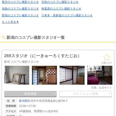
東京のコスプレ撮影スタジオ
渋谷のコスプレ撮影スタジオ
池袋のコスプレ撮影スタジオ
秋葉原のコスプレ撮影スタジオ
新宿のコスプレ撮影スタジオ
六本木・表参道のコスプレ撮影スタジオ
もっと見る▼
喜多見のコスプレ撮影スタジオ
経堂のコスプレ撮影スタジオ
高円寺のコスプレ撮影スタジオ
荻窪のコスプレ撮影スタジオ
西東京のコスプレ撮影スタジオ
高田馬場のコスプレ撮影スタジオ
新潟のコスプレ撮影スタジオ一覧
上野のコスプレ撮影スタジオ
錦糸町のコスプレ撮影スタジオ
日暮里のコスプレ撮影スタジオ
日本橋のコスプレ撮影スタジオ
269スタジオ（にーきゅーろくすたじお）
飯田橋のコスプレ撮影スタジオ
北千住のコスプレ撮影スタジオ
新潟 コスプレ撮影スタジオ
世田谷のコスプレ撮影スタジオ
田園調布のコスプレ撮影スタジオ
お気に入り
蒲田のコスプレ撮影スタジオ
葛西のコスプレ撮影スタジオ
小岩のコスプレ撮影スタジオ
新木場のコスプレ撮影スタジオ
大阪のコスプレ撮影スタジオ
難波のコスプレ撮影スタジオ
引用：
公式サイト
梅田のコスプレ撮影スタジオ
西中島のコスプレ撮影スタジオ
基本情報
ロケーション情報
堺のコスプレ撮影スタジオ
福岡のコスプレ撮影スタジオ
新潟県
新潟市中央区関屋金鉢山町58-2
住 所
神奈川のコスプレ撮影スタジオ
横浜のコスプレ撮影スタジオ
10:00〜17:00
営業時間
川崎のコスプレ撮影スタジオ
相模原のコスプレ撮影スタジオ
JR越後線、関屋駅から徒歩8分
アクセス