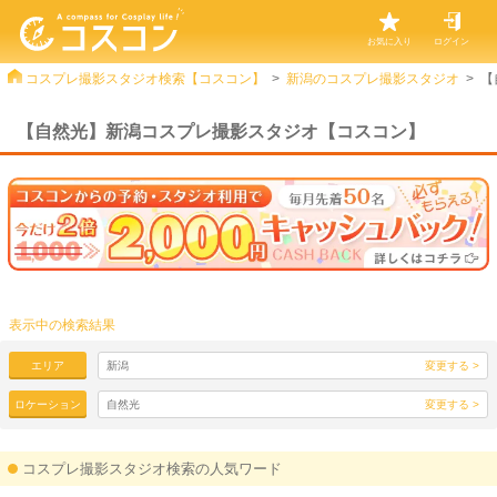
お気に入り
ログイン
コスプレ撮影スタジオ検索【コスコン】
新潟のコスプレ撮影スタジオ
【
【自然光】新潟コスプレ撮影スタジオ【コスコン】
表示中の検索結果
エリア
新潟
変更する >
ロケーション
自然光
変更する >
コスプレ撮影スタジオ検索の人気ワード