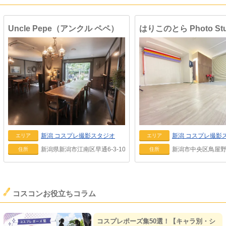
Uncle Pepe（アンクル ペペ）
はりこのとら Photo Stu
新潟
コスプレ撮影スタジオ
新潟
コスプレ撮影
エリア
エリア
新潟県新潟市江南区早通6-3-10
新潟市中央区鳥屋野1
住所
住所
コスコンお役立ちコラム
コスプレポーズ集50選！【キャラ別・シ