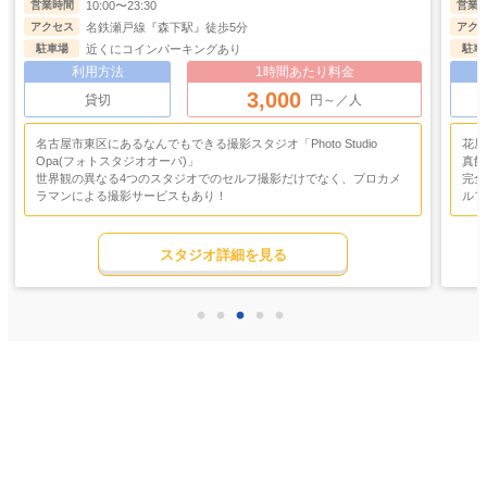
9:00〜16:30
営業時間
『新静岡駅』新静岡セノバより徒歩8分
アクセス
店舗右隣(清水方面側)にコインパーキング有。その他
駐車場
コインパーキング有。 週末は混雑が予想されますの
たり料金
利用方法
1時間あたり料金
間に余裕を持ってお越しください。
7,700
円～／人
貸切
円～／室
 Studio
花屋の3階・4階・階段を撮影スペースとして活用できるセミセ
真館「re-flower(リフラワー)」
でなく、プロカメ
完全貸切のプライベート空間なので、カメラと衣装を持って手
ルフ撮影をお楽しみいただけます。
ンでの対応も可能
ロケーションは花屋の特性を活かした多彩なフラワー背景を中
中世
ゴージャス
ゴスロリ
ワイトバック・グリーンバックをご用意。
ホリゾント
・クラシック
・優雅
・ゴシック
・ク
、自然光の差し込
お花の外にも和傘や額縁・各種チェアなどの撮影小物も充実な
スタジオ詳細を見る
ン
庭・ガーデン
吹き抜け
洋館
姫系・メルヘン
庭・
りと多彩なシーン
の他小物の持ち込みも自由なので自分の好みに合わせてカスタ
・庭園
・螺旋階段
ハウススタジオ
ロリータ
作・ポートレート
して撮影が可能ですよ。
（お花に関するご用意もぜひお気軽にご相談ください。）
屋上
アイドル
廃墟・工場跡
猫足・バスタブ
廃墟
・バルコニー
・ステージ
枚を作り出すお手
ご利用は1枠【70分(平日)5,500円・(土日祝)7,700円】となっ
スパも抜群。セルフ撮影にも少人数撮影にもピッタリです。
大正ロマン
ヴィンテージ風
牢獄・牢屋
和室・古民家
ヴィ
オフ会・ドール撮
コスプレ撮影以外にも創作やポートレート撮影・ペット撮影・
・昭和レトロ
ご利用いただけま
ベント撮影・推し活パーティーetc…様々な用途にご利用いただ
カフェ
オフィス
教室・学校
病院・保健室
教
ださい♪
す。
・レストラン
・社長室
シーズンに合わせて限定ブースなどもご用意しておりますので
キッチン
サイバー・SF
クロマキー撮影
軽にお問い合わせくださいね♪
水撮影
クロ
スタジオ
・近未来
コンクリ
コ
ご予約・お問い合わせの際は「コスコンを見た」とお伝えいた
ク
自然光
海・ビーチ・川
スチームパンク
打ちっぱなし
打ち
対応がスムーズです。