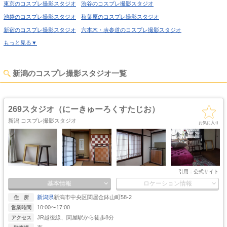
東京のコスプレ撮影スタジオ
渋谷のコスプレ撮影スタジオ
池袋のコスプレ撮影スタジオ
秋葉原のコスプレ撮影スタジオ
新宿のコスプレ撮影スタジオ
六本木・表参道のコスプレ撮影スタジオ
もっと見る▼
喜多見のコスプレ撮影スタジオ
経堂のコスプレ撮影スタジオ
高円寺のコスプレ撮影スタジオ
荻窪のコスプレ撮影スタジオ
西東京のコスプレ撮影スタジオ
高田馬場のコスプレ撮影スタジオ
新潟のコスプレ撮影スタジオ一覧
上野のコスプレ撮影スタジオ
錦糸町のコスプレ撮影スタジオ
日暮里のコスプレ撮影スタジオ
日本橋のコスプレ撮影スタジオ
269スタジオ（にーきゅーろくすたじお）
飯田橋のコスプレ撮影スタジオ
北千住のコスプレ撮影スタジオ
新潟 コスプレ撮影スタジオ
世田谷のコスプレ撮影スタジオ
田園調布のコスプレ撮影スタジオ
お気に入り
蒲田のコスプレ撮影スタジオ
葛西のコスプレ撮影スタジオ
小岩のコスプレ撮影スタジオ
新木場のコスプレ撮影スタジオ
大阪のコスプレ撮影スタジオ
難波のコスプレ撮影スタジオ
引用：
公式サイト
梅田のコスプレ撮影スタジオ
西中島のコスプレ撮影スタジオ
基本情報
ロケーション情報
堺のコスプレ撮影スタジオ
福岡のコスプレ撮影スタジオ
新潟県
新潟市中央区関屋金鉢山町58-2
住 所
神奈川のコスプレ撮影スタジオ
横浜のコスプレ撮影スタジオ
10:00〜17:00
営業時間
川崎のコスプレ撮影スタジオ
相模原のコスプレ撮影スタジオ
JR越後線、関屋駅から徒歩8分
アクセス