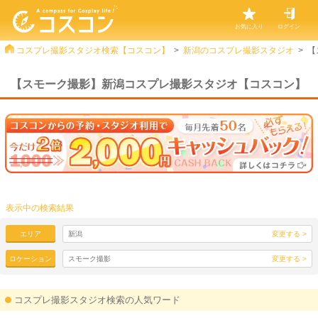
お気に入り
ログイン
コスプレ撮影スタジオ検索【コスコン】
新潟のコスプレ撮影スタジオ
【
【スモーク撮影】新潟コスプレ撮影スタジオ【コスコン】
表示中の検索結果
エリア
新潟
変更する >
ロケーション
スモーク撮影
変更する >
コスプレ撮影スタジオ検索の人気ワード