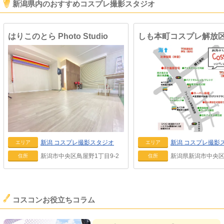
新潟県内のおすすめコスプレ撮影スタジオ
はりこのとら Photo Studio
しも本町コスプレ解放
新潟
コスプレ撮影スタジオ
新潟
コスプレ撮影
エリア
エリア
新潟市中央区鳥屋野1丁目9-2
新潟県新潟市中央区本
住所
住所
コスコンお役立ちコラム