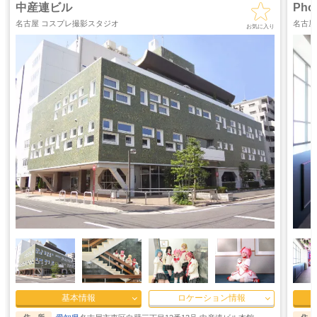
プロジェクター
カラーパック
Photo Studio Opa(フォ
スモーク撮影
野外ロケ
宮崎のコスプレ撮影スタジオ
鹿児島のコスプレ撮影スタジオ
撮影
名古屋 コスプレ撮影スタジオ
お気に入り
ロケーション情報
基本情報