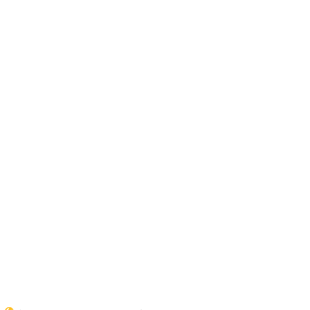
ター
プロジェクター
スモーク撮影
野外ロケ
カラーパック
ス
撮影