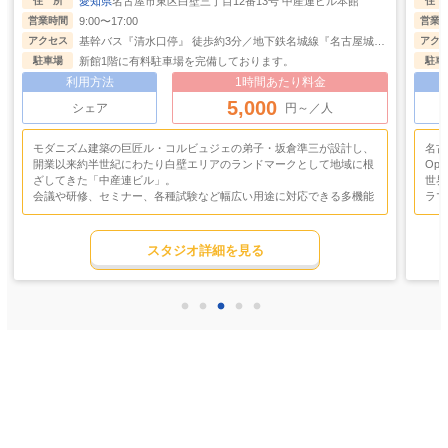
名古屋市東区白壁三丁目12番13号 中産連ビル本館
名古屋
住 所
10:00〜23:30
営業時間
』 徒歩約3分／地下鉄名城線『名古屋城
名鉄瀬戸線『森下駅』徒歩5分
アクセス
岳駅』 徒歩約15分／名鉄瀬戸線『清水
場を完備しております。
近くにコインパーキングあり
駐車場
駅』徒歩約5分／自動車『名古屋駅』より
1時間あたり料金
利用方法
分
5,000
3
円～／人
貸切
ルビュジェの弟子・坂倉準三が設計し、
名古屋市東区にあるなんでもできる撮影スタジオ「
壁エリアのランドマークとして地域に根
Opa(フォトスタジオオーパ)」
世界観の異なる4つのスタジオでのセルフ
試験など幅広い用途に対応できる多機能
ラマンによる撮影サービスもあり！
的なシーン撮影が可能となっておりま
撮影依頼ではスタジオ内だけでなく屋外
ス
ゴスロリ
中世
ゴージャス
です。
ホリゾント
・ゴシック
・クラシック
・優雅
もロケーションが豊富なので、様々なコ
撮影ロケーションも和テイストにフラワ
ジオ詳細を見る
スタジオ詳細を
姫系・メルヘン
庭・ガーデン
吹き抜け
洋館
姫
む花天井の大窓に植物壁面、更にはネオ
ジオ
ロリータ
・庭園
・螺旋階段
ハウススタジオ
廊下・レトロな階段や外観など、撮影映
撮影が可能となっており、様々なコスプ
通常の撮影スタジオとは一味違った魅力
撮影などにも活用いただけます♪
アイドル
屋上
廃墟・工場跡
猫足・バスタブ
ー
・ステージ
・バルコニー
撮影に使える小物も充実なので、あなた
ル側が対応しますので、気軽に撮影をお
伝いを十全にサポート！
ン
大正ロマン
和室・古民家
ヴィンテージ風
牢獄・牢屋
和
ロ
被写体のスチール撮影だけでなく、少人
・昭和レトロ
能で、グループ撮影やロケーションフォ
影・宣材撮影・動画撮影など様々なシー
オフィス
カフェ
室
教室・学校
病院・保健室
空間で、あなただけの特別な一枚をぜひ
すので、ご利用についてはお気軽にお問い
・社長室
・レストラン
サイバー・SF
キッチン
サ
クロマキー撮影
水撮影
・近未来
スタジオ
コンクリ
・川
スチームパンク
自然光
海・ビーチ・川
ス
打ちっぱなし