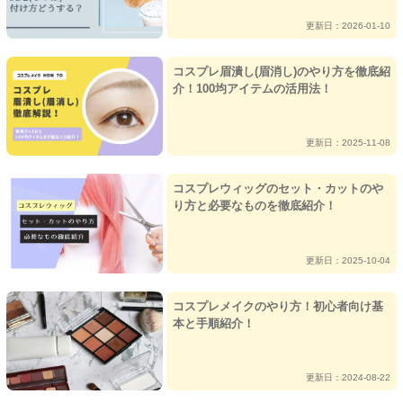
更新日：2026-01-10
コスプレ眉潰し(眉消し)のやり方を徹底紹
介！100均アイテムの活用法！
更新日：2025-11-08
コスプレウィッグのセット・カットのや
り方と必要なものを徹底紹介！
更新日：2025-10-04
コスプレメイクのやり方！初心者向け基
本と手順紹介！
更新日：2024-08-22